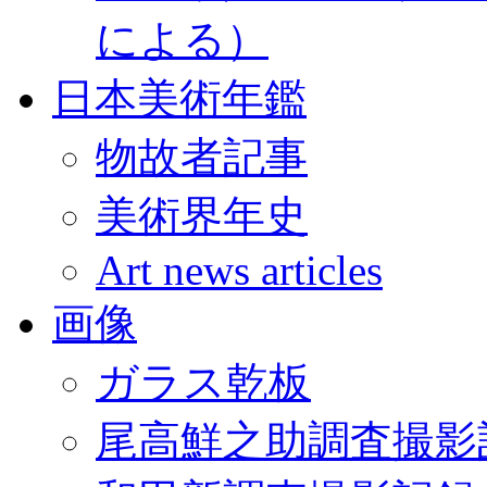
による）
日本美術年鑑
物故者記事
美術界年史
Art news articles
画像
ガラス乾板
尾高鮮之助調査撮影