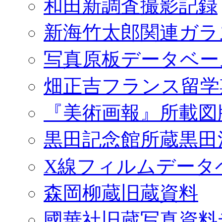
和田新調査撮影記録
新海竹太郎関連ガラ
写真原板データベー
畑正吉フランス留学
『美術画報』所載図
黒田記念館所蔵黒田
X線フィルムデータ
森岡柳蔵旧蔵資料
國華社旧蔵写真資料