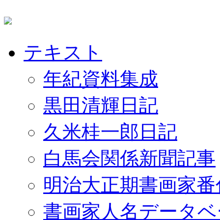
テキスト
年紀資料集成
黒田清輝日記
久米桂一郎日記
白馬会関係新聞記事
明治大正期書画家番
書画家人名データベ