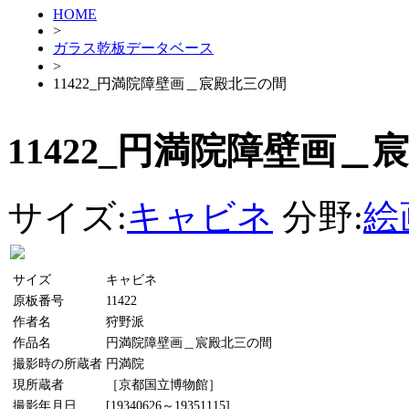
HOME
>
ガラス乾板データベース
>
11422_円満院障壁画＿宸殿北三の間
11422_円満院障壁画＿
サイズ:
キャビネ
分野:
絵
サイズ
キャビネ
原板番号
11422
作者名
狩野派
作品名
円満院障壁画＿宸殿北三の間
撮影時の所蔵者
円満院
現所蔵者
［京都国立博物館］
撮影年月日
[19340626～19351115]