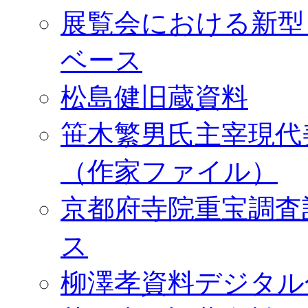
展覧会における新型
ベース
松島健旧蔵資料
笹木繁男氏主宰現代
（作家ファイル）
京都府寺院重宝調査
ス
柳澤孝資料デジタル