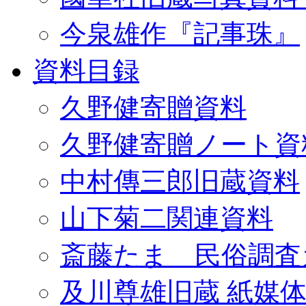
今泉雄作『記事珠』
資料目録
久野健寄贈資料
久野健寄贈ノート資
中村傳三郎旧蔵資料
山下菊二関連資料
斎藤たま 民俗調査
及川尊雄旧蔵 紙媒