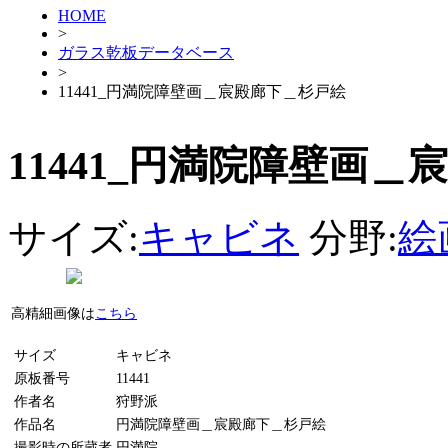
HOME
>
ガラス乾板データベース
>
11441_円満院障壁画＿宸殿廊下＿杉戸絵
11441_円満院障壁画
サイズ:
キャビネ
分野:
絵
高精細画像は
こちら
サイズ
キャビネ
原板番号
11441
作者名
狩野派
作品名
円満院障壁画＿宸殿廊下＿杉戸絵
撮影時の所蔵者
円満院