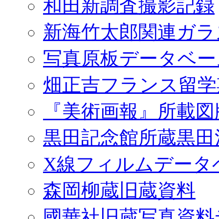
和田新調査撮影記録
新海竹太郎関連ガラ
写真原板データベー
畑正吉フランス留学
『美術画報』所載図
黒田記念館所蔵黒田
X線フィルムデータ
森岡柳蔵旧蔵資料
國華社旧蔵写真資料