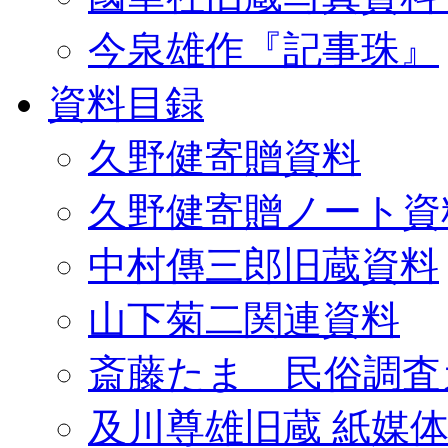
今泉雄作『記事珠』
資料目録
久野健寄贈資料
久野健寄贈ノート資
中村傳三郎旧蔵資料
山下菊二関連資料
斎藤たま 民俗調査
及川尊雄旧蔵 紙媒