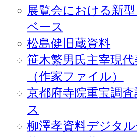
展覧会における新型
ベース
松島健旧蔵資料
笹木繁男氏主宰現代
（作家ファイル）
京都府寺院重宝調査
ス
柳澤孝資料デジタル