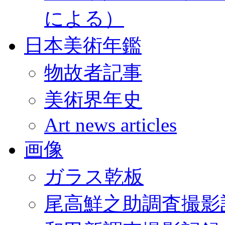
による）
日本美術年鑑
物故者記事
美術界年史
Art news articles
画像
ガラス乾板
尾高鮮之助調査撮影