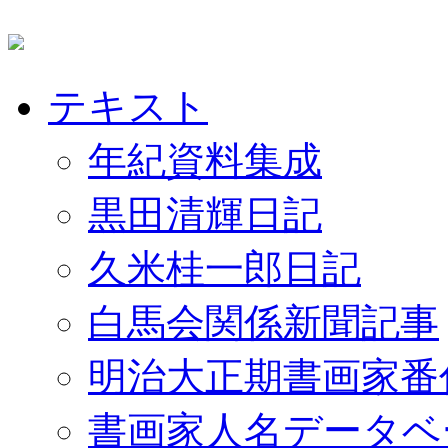
テキスト
年紀資料集成
黒田清輝日記
久米桂一郎日記
白馬会関係新聞記事
明治大正期書画家番
書画家人名データベ