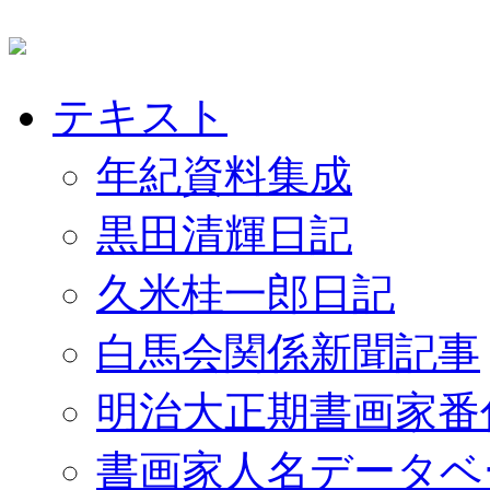
テキスト
年紀資料集成
黒田清輝日記
久米桂一郎日記
白馬会関係新聞記事
明治大正期書画家番
書画家人名データベ