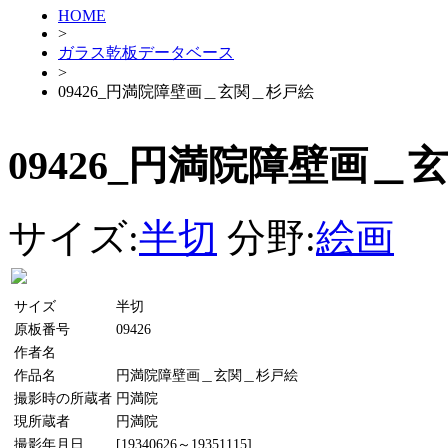
HOME
>
ガラス乾板データベース
>
09426_円満院障壁画＿玄関＿杉戸絵
09426_円満院障壁画＿
サイズ:
半切
分野:
絵画
サイズ
半切
原板番号
09426
作者名
作品名
円満院障壁画＿玄関＿杉戸絵
撮影時の所蔵者
円満院
現所蔵者
円満院
撮影年月日
[19340626～19351115]