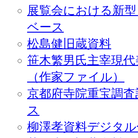
展覧会における新型
ベース
松島健旧蔵資料
笹木繁男氏主宰現代
（作家ファイル）
京都府寺院重宝調査
ス
柳澤孝資料デジタル