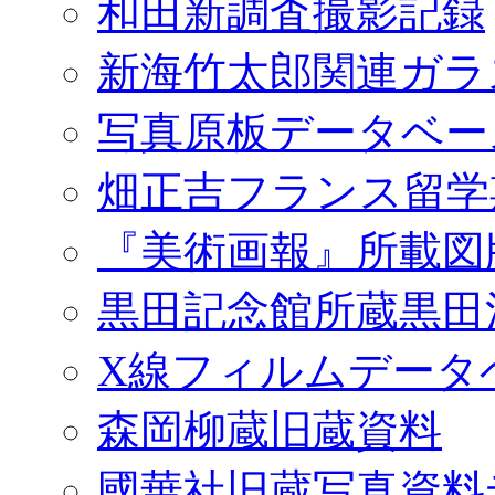
和田新調査撮影記録
新海竹太郎関連ガラ
写真原板データベー
畑正吉フランス留学
『美術画報』所載図
黒田記念館所蔵黒田
X線フィルムデータ
森岡柳蔵旧蔵資料
國華社旧蔵写真資料