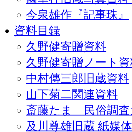
今泉雄作『記事珠』
資料目録
久野健寄贈資料
久野健寄贈ノート資
中村傳三郎旧蔵資料
山下菊二関連資料
斎藤たま 民俗調査
及川尊雄旧蔵 紙媒