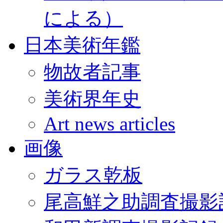
による）
日本美術年鑑
物故者記事
美術界年史
Art news articles
画像
ガラス乾板
尾高鮮之助調査撮影