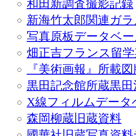
和田新調査撮影記録
新海竹太郎関連ガラ
写真原板データベー
畑正吉フランス留学
『美術画報』所載図
黒田記念館所蔵黒田
X線フィルムデータ
森岡柳蔵旧蔵資料
國華社旧蔵写真資料