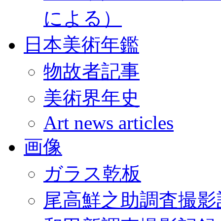
による）
日本美術年鑑
物故者記事
美術界年史
Art news articles
画像
ガラス乾板
尾高鮮之助調査撮影