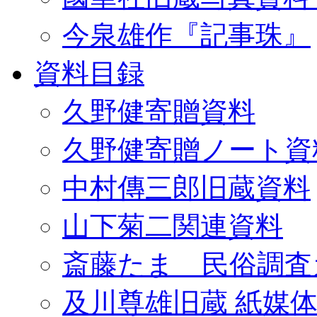
今泉雄作『記事珠』
資料目録
久野健寄贈資料
久野健寄贈ノート資
中村傳三郎旧蔵資料
山下菊二関連資料
斎藤たま 民俗調査
及川尊雄旧蔵 紙媒