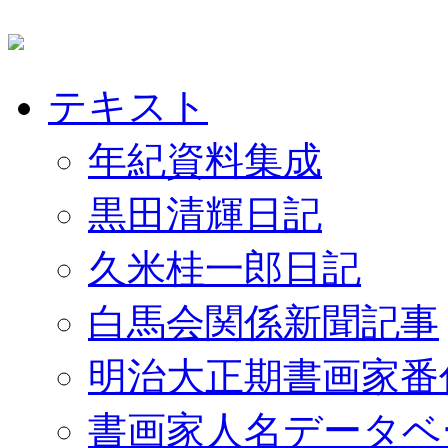
テキスト
年紀資料集成
黒田清輝日記
久米桂一郎日記
白馬会関係新聞記事
明治大正期書画家番
書画家人名データベ