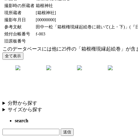
撮影時の所蔵者
箱根神社
現所蔵者
[箱根神社]
撮影年月日
[00000000]
参考文献
田中一松「箱根権現縁起絵巻に就いて(上・下)」(『日本
焼付台帳番号
f-003
旧原板番号
このデータベースには他に25件の「箱根権現縁起絵巻」が含
分野から探す
サイズから探す
search