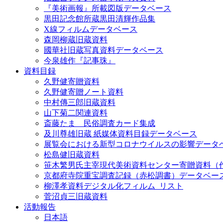
『美術画報』所載図版データベース
黒田記念館所蔵黒田清輝作品集
X線フィルムデータベース
森岡柳蔵旧蔵資料
國華社旧蔵写真資料データベース
今泉雄作『記事珠』
資料目録
久野健寄贈資料
久野健寄贈ノート資料
中村傳三郎旧蔵資料
山下菊二関連資料
斎藤たま 民俗調査カード集成
及川尊雄旧蔵 紙媒体資料目録データベース
展覧会における新型コロナウイルスの影響データ
松島健旧蔵資料
笹木繁男氏主宰現代美術資料センター寄贈資料（
京都府寺院重宝調査記録（赤松調書）データベー
柳澤孝資料デジタル化フィルム_リスト
菅沼貞三旧蔵資料
活動報告
日本語