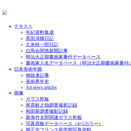
テキスト
年紀資料集成
黒田清輝日記
久米桂一郎日記
白馬会関係新聞記事
明治大正期書画家番付データベース
書画家人名データベース（明治大正期書画家番付
日本美術年鑑
物故者記事
美術界年史
Art news articles
画像
ガラス乾板
尾高鮮之助調査撮影記録
和田新調査撮影記録
新海竹太郎関連ガラス乾板
写真原板データベース（4×5カラー）
畑正吉フランス留学期写真資料