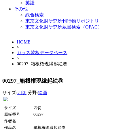
英語
その他
総合検索
東京文化財研究所刊行物リポジトリ
東京文化財研究所蔵書検索（OPAC）
HOME
>
ガラス乾板データベース
>
00297_箱根権現縁起絵巻
00297_箱根権現縁起絵巻
サイズ:
四切
分野:
絵画
サイズ
四切
原板番号
00297
作者名
作品名
箱根権現縁起絵巻