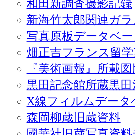
和田新調査撮影記録
新海竹太郎関連ガラ
写真原板データベー
畑正吉フランス留学
『美術画報』所載図
黒田記念館所蔵黒田
X線フィルムデータ
森岡柳蔵旧蔵資料
國華社旧蔵写真資料