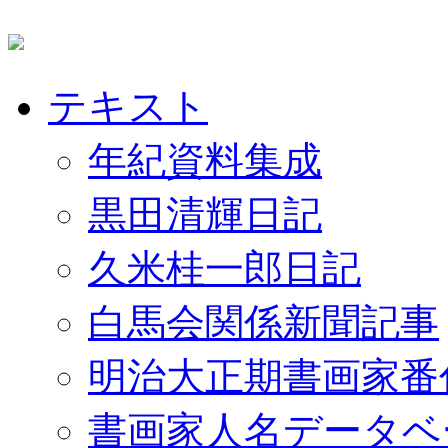
テキスト
年紀資料集成
黒田清輝日記
久米桂一郎日記
白馬会関係新聞記事
明治大正期書画家番
書画家人名データベ