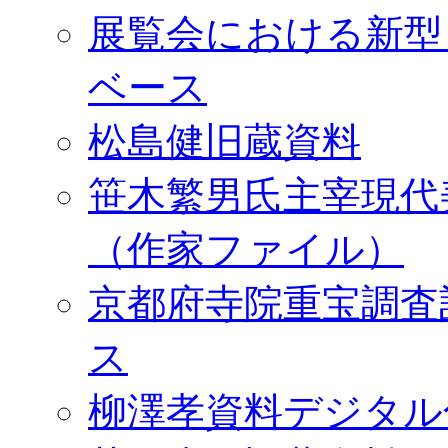
展覧会における新型
ベース
松島健旧蔵資料
笹木繁男氏主宰現代
（作家ファイル）
京都府寺院重宝調査
ス
柳澤孝資料デジタル