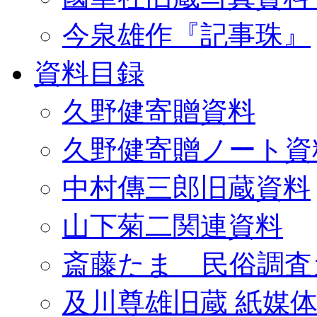
今泉雄作『記事珠』
資料目録
久野健寄贈資料
久野健寄贈ノート資
中村傳三郎旧蔵資料
山下菊二関連資料
斎藤たま 民俗調査
及川尊雄旧蔵 紙媒