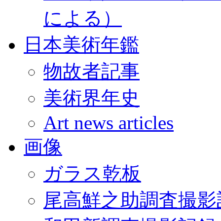
による）
日本美術年鑑
物故者記事
美術界年史
Art news articles
画像
ガラス乾板
尾高鮮之助調査撮影