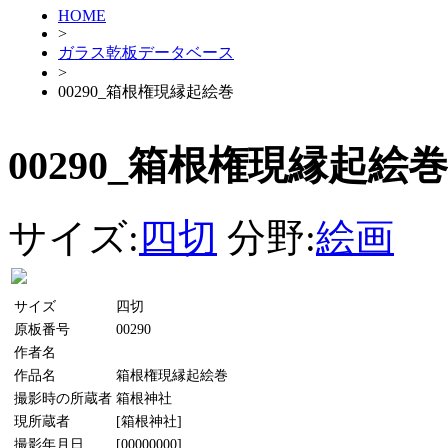
HOME
>
ガラス乾板データベース
>
00290_箱根権現縁起絵巻
00290_箱根権現縁起絵巻
サイズ:
四切
分野:
絵画
サイズ
四切
原板番号
00290
作者名
作品名
箱根権現縁起絵巻
撮影時の所蔵者
箱根神社
現所蔵者
[箱根神社]
撮影年月日
[00000000]