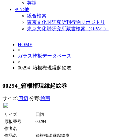
英語
その他
総合検索
東京文化財研究所刊行物リポジトリ
東京文化財研究所蔵書検索（OPAC）
HOME
>
ガラス乾板データベース
>
00294_箱根権現縁起絵巻
00294_箱根権現縁起絵巻
サイズ:
四切
分野:
絵画
サイズ
四切
原板番号
00294
作者名
作品名
箱根権現縁起絵巻