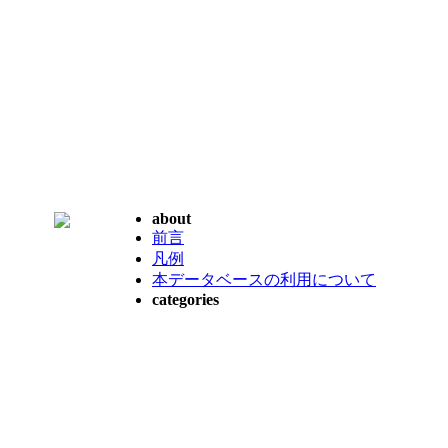
about
前言
凡例
本データベースの利用について
categories