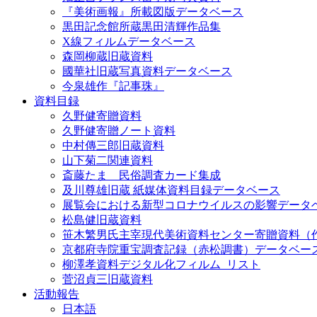
『美術画報』所載図版データベース
黒田記念館所蔵黒田清輝作品集
X線フィルムデータベース
森岡柳蔵旧蔵資料
國華社旧蔵写真資料データベース
今泉雄作『記事珠』
資料目録
久野健寄贈資料
久野健寄贈ノート資料
中村傳三郎旧蔵資料
山下菊二関連資料
斎藤たま 民俗調査カード集成
及川尊雄旧蔵 紙媒体資料目録データベース
展覧会における新型コロナウイルスの影響データ
松島健旧蔵資料
笹木繁男氏主宰現代美術資料センター寄贈資料（
京都府寺院重宝調査記録（赤松調書）データベー
柳澤孝資料デジタル化フィルム_リスト
菅沼貞三旧蔵資料
活動報告
日本語