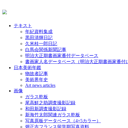
テキスト
年紀資料集成
黒田清輝日記
久米桂一郎日記
白馬会関係新聞記事
明治大正期書画家番付データベース
書画家人名データベース（明治大正期書画家番付
日本美術年鑑
物故者記事
美術界年史
Art news articles
画像
ガラス乾板
尾高鮮之助調査撮影記録
和田新調査撮影記録
新海竹太郎関連ガラス乾板
写真原板データベース（4×5カラー）
畑正吉フランス留学期写真資料