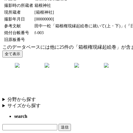
撮影時の所蔵者
箱根神社
現所蔵者
[箱根神社]
撮影年月日
[00000000]
参考文献
田中一松「箱根権現縁起絵巻に就いて(上・下)」(『日本
焼付台帳番号
f-003
旧原板番号
このデータベースには他に25件の「箱根権現縁起絵巻」が含
分野から探す
サイズから探す
search