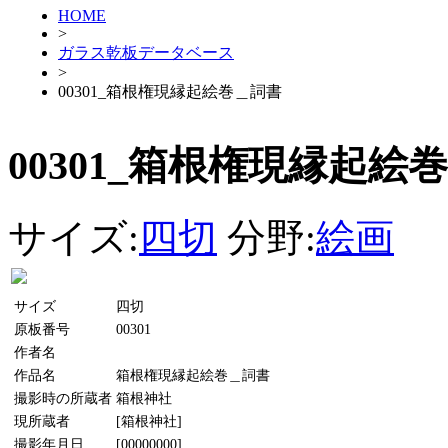
HOME
>
ガラス乾板データベース
>
00301_箱根権現縁起絵巻＿詞書
00301_箱根権現縁起絵
サイズ:
四切
分野:
絵画
サイズ
四切
原板番号
00301
作者名
作品名
箱根権現縁起絵巻＿詞書
撮影時の所蔵者
箱根神社
現所蔵者
[箱根神社]
撮影年月日
[00000000]