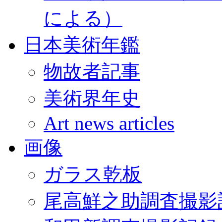
による）
日本美術年鑑
物故者記事
美術界年史
Art news articles
画像
ガラス乾板
尾高鮮之助調査撮影