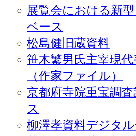
展覧会における新型
ベース
松島健旧蔵資料
笹木繁男氏主宰現代
（作家ファイル）
京都府寺院重宝調査
ス
柳澤孝資料デジタル