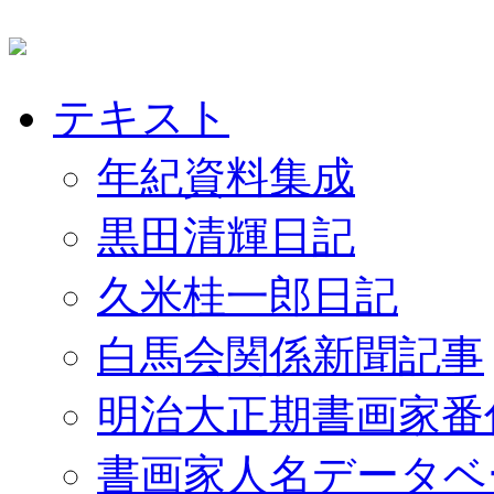
テキスト
年紀資料集成
黒田清輝日記
久米桂一郎日記
白馬会関係新聞記事
明治大正期書画家番
書画家人名データベ