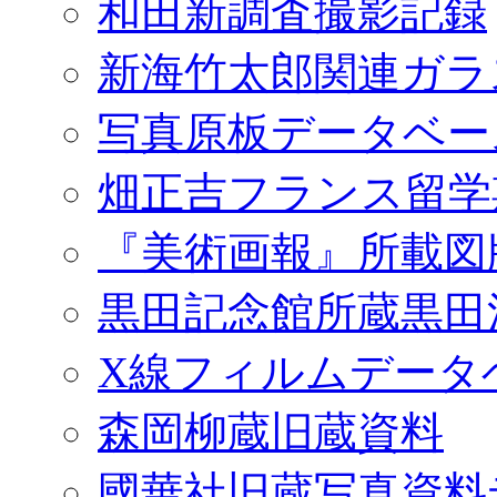
和田新調査撮影記録
新海竹太郎関連ガラ
写真原板データベー
畑正吉フランス留学
『美術画報』所載図
黒田記念館所蔵黒田
X線フィルムデータ
森岡柳蔵旧蔵資料
國華社旧蔵写真資料