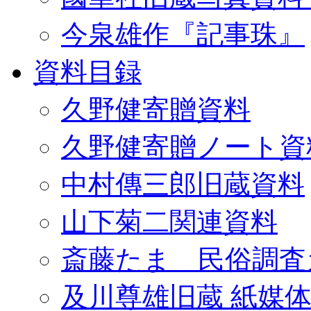
今泉雄作『記事珠』
資料目録
久野健寄贈資料
久野健寄贈ノート資
中村傳三郎旧蔵資料
山下菊二関連資料
斎藤たま 民俗調査
及川尊雄旧蔵 紙媒