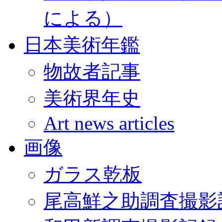
による）
日本美術年鑑
物故者記事
美術界年史
Art news articles
画像
ガラス乾板
尾高鮮之助調査撮影