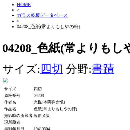
HOME
>
ガラス乾板データベース
>
04208_色紙(常よりもしやの軒)
04208_色紙(常よりもし
サイズ:
四切
分野:
書蹟
サイズ
四切
原板番号
04208
作者名
光悦[本阿弥光悦]
作品名
色紙(常よりもしやの軒)
撮影時の所蔵者
塩原又策
現所蔵者
撮影年月日
19410304