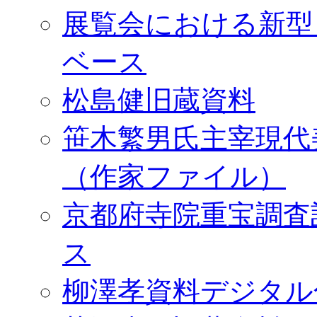
展覧会における新型
ベース
松島健旧蔵資料
笹木繁男氏主宰現代
（作家ファイル）
京都府寺院重宝調査
ス
柳澤孝資料デジタル