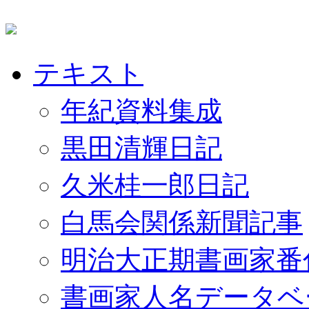
テキスト
年紀資料集成
黒田清輝日記
久米桂一郎日記
白馬会関係新聞記事
明治大正期書画家番
書画家人名データベ