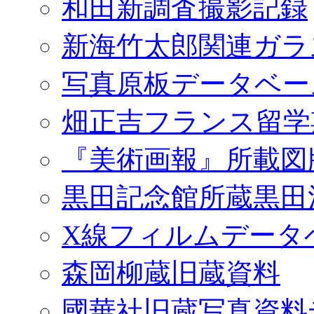
和田新調査撮影記録
新海竹太郎関連ガラ
写真原板データベー
畑正吉フランス留学
『美術画報』所載図
黒田記念館所蔵黒田
X線フィルムデータ
森岡柳蔵旧蔵資料
國華社旧蔵写真資料