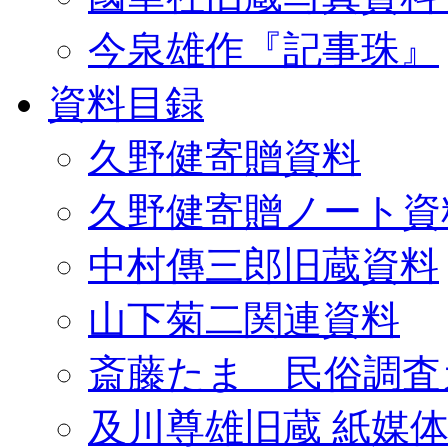
今泉雄作『記事珠』
資料目録
久野健寄贈資料
久野健寄贈ノート資
中村傳三郎旧蔵資料
山下菊二関連資料
斎藤たま 民俗調査
及川尊雄旧蔵 紙媒