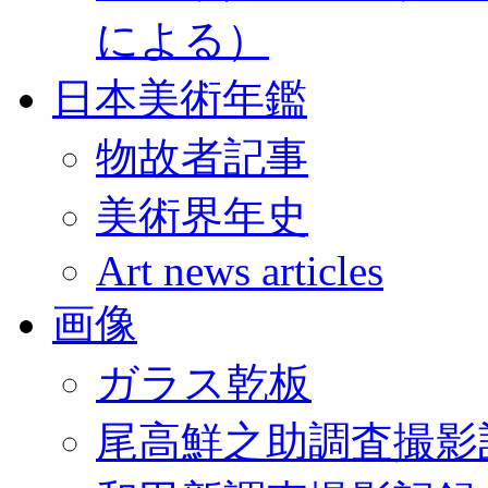
による）
日本美術年鑑
物故者記事
美術界年史
Art news articles
画像
ガラス乾板
尾高鮮之助調査撮影