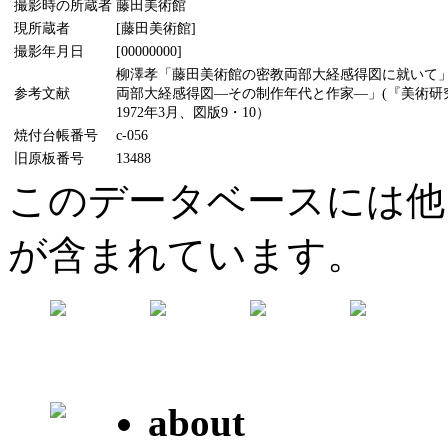
撮影時の所蔵者
藤田美術館
現所蔵者
[藤田美術館]
撮影年月日
[00000000]
柳澤孝「藤田美術館の密教両部大経感得図に就いて」(
参考文献
両部大経感得図―その制作年代と作家―」(『美術研究
1972年3月、図版9・10）
焼付台帳番号
c-056
旧原板番号
13488
このデータベースには他
が含まれています。
about