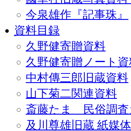
今泉雄作『記事珠』
資料目録
久野健寄贈資料
久野健寄贈ノート資
中村傳三郎旧蔵資料
山下菊二関連資料
斎藤たま 民俗調査
及川尊雄旧蔵 紙媒