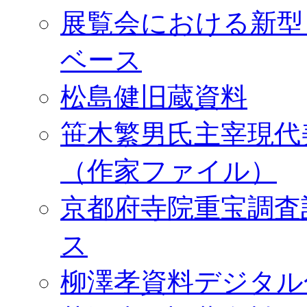
展覧会における新型
ベース
松島健旧蔵資料
笹木繁男氏主宰現代
（作家ファイル）
京都府寺院重宝調査
ス
柳澤孝資料デジタル