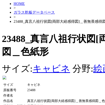
HOME
>
ガラス乾板データベース
>
23488_真言八祖行状図[両部大経感得図]＿善無畏感得
23488_真言八祖行状図
図＿色紙形
サイズ:
キャビネ
分野:
絵
サイズ
キャビネ
原板番号
23488
作者名
作品名
真言八祖行状図[両部大経感得図]＿善無畏感得図＿