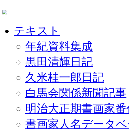
テキスト
年紀資料集成
黒田清輝日記
久米桂一郎日記
白馬会関係新聞記事
明治大正期書画家番
書画家人名データベ