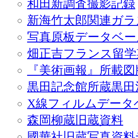
和田新調査撮影記録
新海竹太郎関連ガラ
写真原板データベー
畑正吉フランス留学
『美術画報』所載図
黒田記念館所蔵黒田
X線フィルムデータ
森岡柳蔵旧蔵資料
國華社旧蔵写真資料