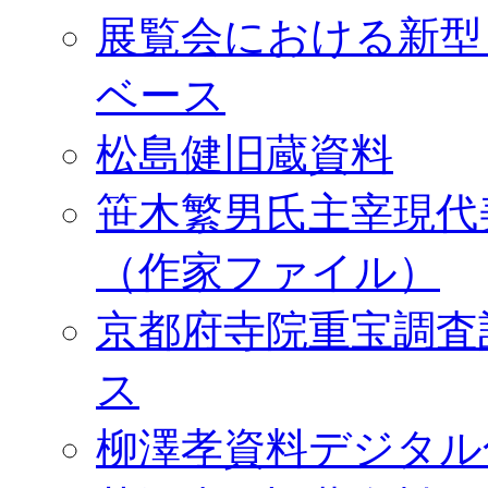
展覧会における新型
ベース
松島健旧蔵資料
笹木繁男氏主宰現代
（作家ファイル）
京都府寺院重宝調査
ス
柳澤孝資料デジタル