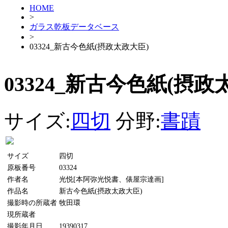
HOME
>
ガラス乾板データベース
>
03324_新古今色紙(摂政太政大臣)
03324_新古今色紙(摂政
サイズ:
四切
分野:
書蹟
サイズ
四切
原板番号
03324
作者名
光悦[本阿弥光悦書、俵屋宗達画]
作品名
新古今色紙(摂政太政大臣)
撮影時の所蔵者
牧田環
現所蔵者
撮影年月日
19390317