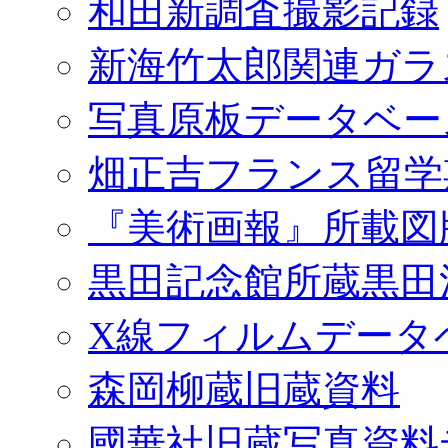
和田新調査撮影記録
新海竹太郎関連ガラ
写真原板データベー
畑正吉フランス留学
『美術画報』所載図
黒田記念館所蔵黒田
X線フィルムデータ
森岡柳蔵旧蔵資料
國華社旧蔵写真資料