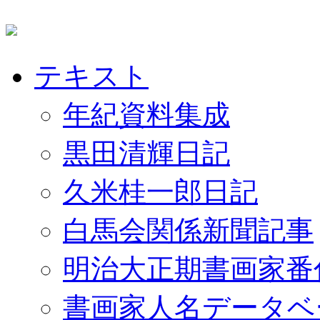
テキスト
年紀資料集成
黒田清輝日記
久米桂一郎日記
白馬会関係新聞記事
明治大正期書画家番
書画家人名データベ