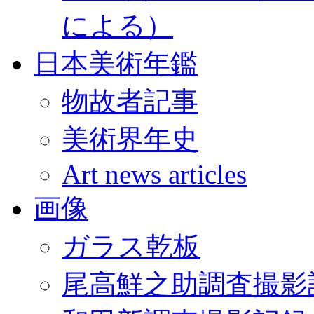
による）
日本美術年鑑
物故者記事
美術界年史
Art news articles
画像
ガラス乾板
尾高鮮之助調査撮影