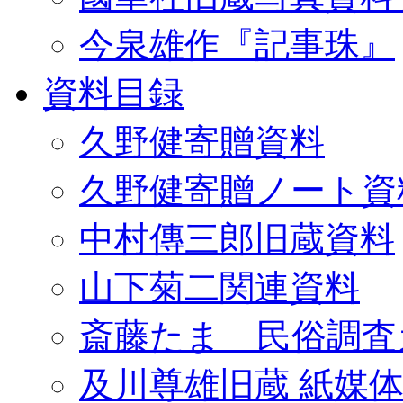
今泉雄作『記事珠』
資料目録
久野健寄贈資料
久野健寄贈ノート資
中村傳三郎旧蔵資料
山下菊二関連資料
斎藤たま 民俗調査
及川尊雄旧蔵 紙媒