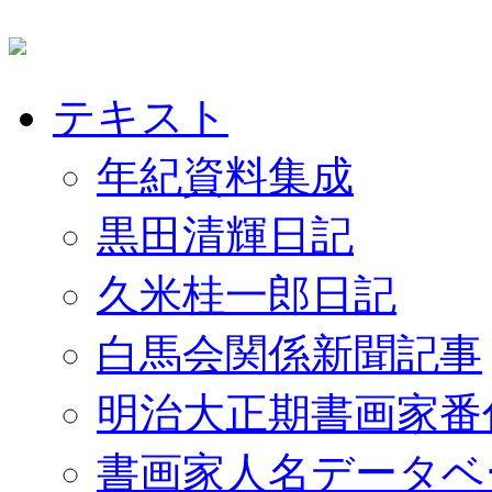
テキスト
年紀資料集成
黒田清輝日記
久米桂一郎日記
白馬会関係新聞記事
明治大正期書画家番
書画家人名データベ