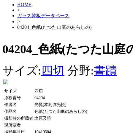
HOME
>
ガラス乾板データベース
>
04204_色紙(たつた山庭のあらしの)
04204_色紙(たつた山
サイズ:
四切
分野:
書蹟
サイズ
四切
原板番号
04204
作者名
光悦[本阿弥光悦]
作品名
色紙(たつた山庭のあらしの)
撮影時の所蔵者
塩原又策
現所蔵者
撮影年月日
19410304