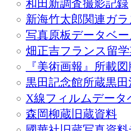
和田新調査撮影記録
新海竹太郎関連ガラ
写真原板データベー
畑正吉フランス留学
『美術画報』所載図
黒田記念館所蔵黒田
X線フィルムデータ
森岡柳蔵旧蔵資料
國華社旧蔵写真資料