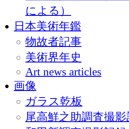
による）
日本美術年鑑
物故者記事
美術界年史
Art news articles
画像
ガラス乾板
尾高鮮之助調査撮影