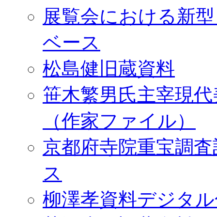
展覧会における新型
ベース
松島健旧蔵資料
笹木繁男氏主宰現代
（作家ファイル）
京都府寺院重宝調査
ス
柳澤孝資料デジタル