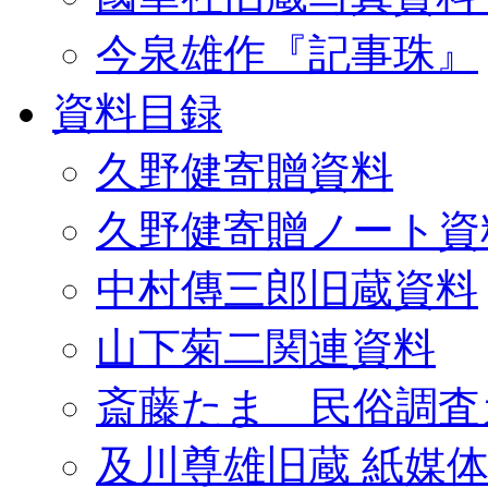
今泉雄作『記事珠』
資料目録
久野健寄贈資料
久野健寄贈ノート資
中村傳三郎旧蔵資料
山下菊二関連資料
斎藤たま 民俗調査
及川尊雄旧蔵 紙媒