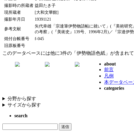
撮影時の所蔵者
益田たき子
現所蔵者
[大和文華館]
撮影年月日
19391121
矢代幸雄「宗達筆伊勢物語帖に就いて」(『美術研究』9
参考文献
の考察」(『美術史』139号、1996年2月)／『宗達
焼付台帳番号
f-045
旧原板番号
このデータベースには他に3件の「伊勢物語色紙」が含まれ
about
前言
凡例
本データベー
categories
分野から探す
サイズから探す
search