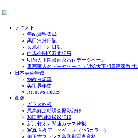
テキスト
年紀資料集成
黒田清輝日記
久米桂一郎日記
白馬会関係新聞記事
明治大正期書画家番付データベース
書画家人名データベース（明治大正期書画家番付
日本美術年鑑
物故者記事
美術界年史
Art news articles
画像
ガラス乾板
尾高鮮之助調査撮影記録
和田新調査撮影記録
新海竹太郎関連ガラス乾板
写真原板データベース（4×5カラー）
畑正吉フランス留学期写真資料