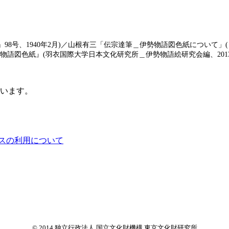
8号、1940年2月)／山根有三「伝宗達筆＿伊勢物語図色紙について」(
伊勢物語図色紙』(羽衣国際大学日本文化研究所＿伊勢物語絵研究会編、2013
ています。
スの利用について
© 2014 独立行政法人 国立文化財機構 東京文化財研究所