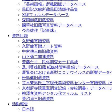
『美術画報』所載図版データベース
黒田記念館所蔵黒田清輝作品集
X線フィルムデータベース
森岡柳蔵旧蔵資料
國華社旧蔵写真資料データベース
今泉雄作『記事珠』
資料目録
久野健寄贈資料
久野健寄贈ノート資料
中村傳三郎旧蔵資料
山下菊二関連資料
斎藤たま 民俗調査カード集成
及川尊雄旧蔵 紙媒体資料目録データベース
展覧会における新型コロナウイルスの影響データ
松島健旧蔵資料
笹木繁男氏主宰現代美術資料センター寄贈資料（
京都府寺院重宝調査記録（赤松調書）データベー
柳澤孝資料デジタル化フィルム_リスト
菅沼貞三旧蔵資料
活動報告
日本語