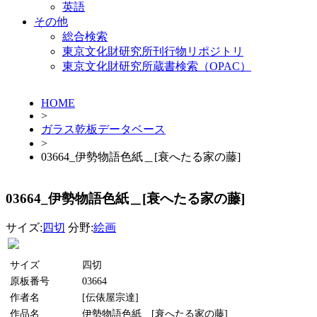
英語
その他
総合検索
東京文化財研究所刊行物リポジトリ
東京文化財研究所蔵書検索（OPAC）
HOME
>
ガラス乾板データベース
>
03664_伊勢物語色紙＿[衰へたる家の藤]
03664_伊勢物語色紙＿[衰へたる家の藤]
サイズ:
四切
分野:
絵画
サイズ
四切
原板番号
03664
作者名
[伝俵屋宗達]
作品名
伊勢物語色紙＿[衰へたる家の藤]