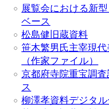
展覧会における新型
ベース
松島健旧蔵資料
笹木繁男氏主宰現代
（作家ファイル）
京都府寺院重宝調査
ス
柳澤孝資料デジタル