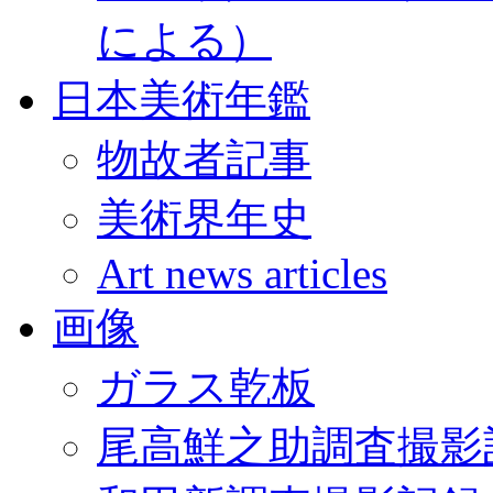
による）
日本美術年鑑
物故者記事
美術界年史
Art news articles
画像
ガラス乾板
尾高鮮之助調査撮影