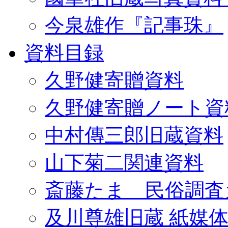
今泉雄作『記事珠』
資料目録
久野健寄贈資料
久野健寄贈ノート資
中村傳三郎旧蔵資料
山下菊二関連資料
斎藤たま 民俗調査
及川尊雄旧蔵 紙媒