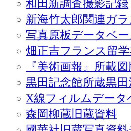
和田新調査撮影記録
新海竹太郎関連ガラ
写真原板データベー
畑正吉フランス留学
『美術画報』所載図
黒田記念館所蔵黒田
X線フィルムデータ
森岡柳蔵旧蔵資料
國華社旧蔵写真資料