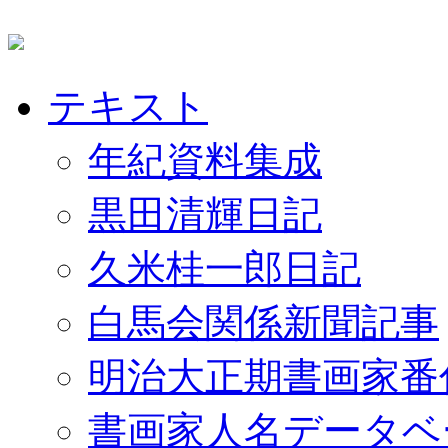
テキスト
年紀資料集成
黒田清輝日記
久米桂一郎日記
白馬会関係新聞記事
明治大正期書画家番
書画家人名データベ