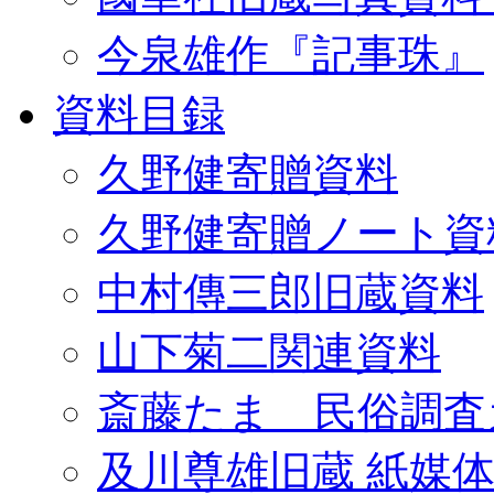
今泉雄作『記事珠』
資料目録
久野健寄贈資料
久野健寄贈ノート資
中村傳三郎旧蔵資料
山下菊二関連資料
斎藤たま 民俗調査
及川尊雄旧蔵 紙媒