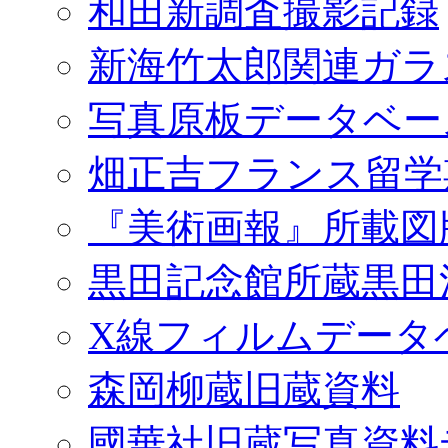
和田新調査撮影記録
新海竹太郎関連ガラ
写真原板データベー
畑正吉フランス留学
『美術画報』所載図
黒田記念館所蔵黒田
X線フィルムデータ
森岡柳蔵旧蔵資料
國華社旧蔵写真資料