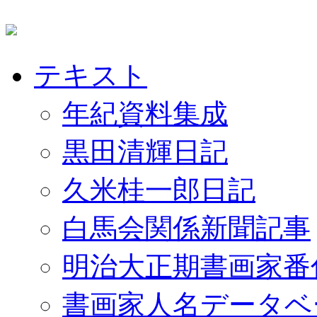
テキスト
年紀資料集成
黒田清輝日記
久米桂一郎日記
白馬会関係新聞記事
明治大正期書画家番
書画家人名データベ