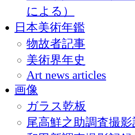
による）
日本美術年鑑
物故者記事
美術界年史
Art news articles
画像
ガラス乾板
尾高鮮之助調査撮影