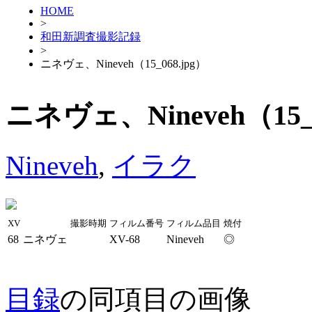
HOME
>
和田新調査撮影記録
>
ニネヴェ、Nineveh（15_068.jpg）
ニネヴェ、Nineveh（15_0
Nineveh
,
イラク
XV
撮影時期
フィルム番号
フィルム品目
焼付
68
ニネヴェ
XV-68
Nineveh
◎
目録
の同項目の画像