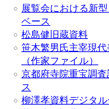
展覧会における新型
ベース
松島健旧蔵資料
笹木繁男氏主宰現代
（作家ファイル）
京都府寺院重宝調査
ス
柳澤孝資料デジタル