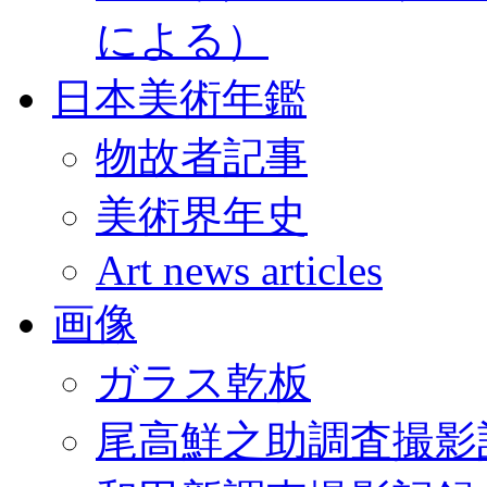
による）
日本美術年鑑
物故者記事
美術界年史
Art news articles
画像
ガラス乾板
尾高鮮之助調査撮影