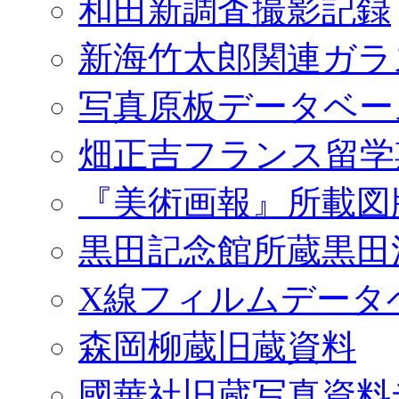
和田新調査撮影記録
新海竹太郎関連ガラ
写真原板データベー
畑正吉フランス留学
『美術画報』所載図
黒田記念館所蔵黒田
X線フィルムデータ
森岡柳蔵旧蔵資料
國華社旧蔵写真資料