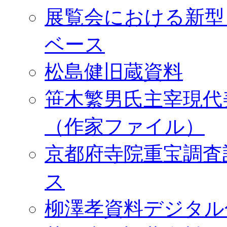
展覧会における新型
ベース
松島健旧蔵資料
笹木繁男氏主宰現代
（作家ファイル）
京都府寺院重宝調査
ス
柳澤孝資料デジタル