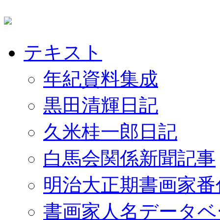
テキスト
年紀資料集成
黒田清輝日記
久米桂一郎日記
白馬会関係新聞記事
明治大正期書画家番
書画家人名データベ