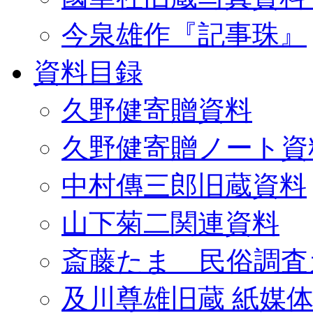
今泉雄作『記事珠』
資料目録
久野健寄贈資料
久野健寄贈ノート資
中村傳三郎旧蔵資料
山下菊二関連資料
斎藤たま 民俗調査
及川尊雄旧蔵 紙媒