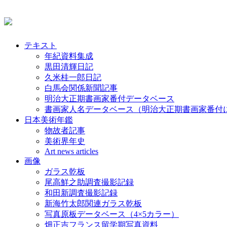
テキスト
年紀資料集成
黒田清輝日記
久米桂一郎日記
白馬会関係新聞記事
明治大正期書画家番付データベース
書画家人名データベース（明治大正期書画家番付
日本美術年鑑
物故者記事
美術界年史
Art news articles
画像
ガラス乾板
尾高鮮之助調査撮影記録
和田新調査撮影記録
新海竹太郎関連ガラス乾板
写真原板データベース（4×5カラー）
畑正吉フランス留学期写真資料