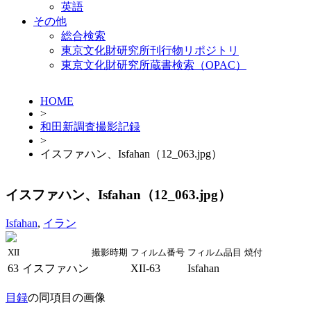
英語
その他
総合検索
東京文化財研究所刊行物リポジトリ
東京文化財研究所蔵書検索（OPAC）
HOME
>
和田新調査撮影記録
>
イスファハン、Isfahan（12_063.jpg）
イスファハン、Isfahan（12_063.jpg）
Isfahan
,
イラン
XII
撮影時期
フィルム番号
フィルム品目
焼付
63
イスファハン
XII-63
Isfahan
目録
の同項目の画像