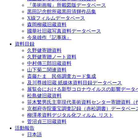
『美術画報』所載図版データベース
黒田記念館所蔵黒田清輝作品集
X線フィルムデータベース
森岡柳蔵旧蔵資料
國華社旧蔵写真資料データベース
今泉雄作『記事珠』
資料目録
久野健寄贈資料
久野健寄贈ノート資料
中村傳三郎旧蔵資料
山下菊二関連資料
斎藤たま 民俗調査カード集成
及川尊雄旧蔵 紙媒体資料目録データベース
展覧会における新型コロナウイルスの影響データ
松島健旧蔵資料
笹木繁男氏主宰現代美術資料センター寄贈資料（
京都府寺院重宝調査記録（赤松調書）データベー
柳澤孝資料デジタル化フィルム_リスト
菅沼貞三旧蔵資料
活動報告
日本語