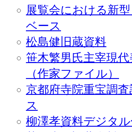
展覧会における新型
ベース
松島健旧蔵資料
笹木繁男氏主宰現代
（作家ファイル）
京都府寺院重宝調査
ス
柳澤孝資料デジタル