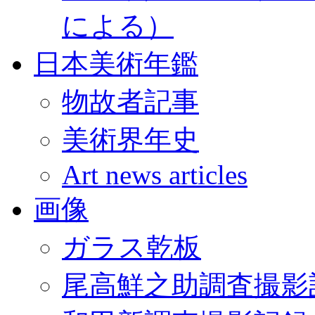
による）
日本美術年鑑
物故者記事
美術界年史
Art news articles
画像
ガラス乾板
尾高鮮之助調査撮影