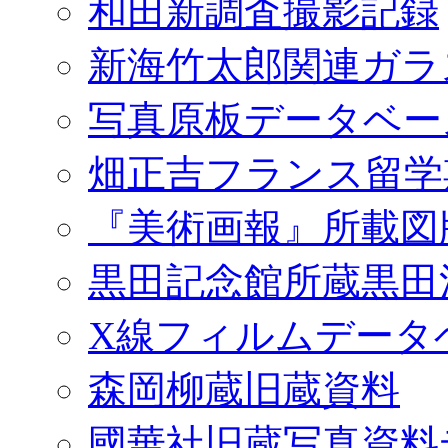
和田新調査撮影記録
新海竹太郎関連ガラ
写真原板データベー
畑正吉フランス留学
『美術画報』所載図
黒田記念館所蔵黒田
X線フィルムデータ
森岡柳蔵旧蔵資料
國華社旧蔵写真資料