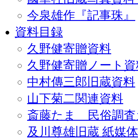
今泉雄作『記事珠』
資料目録
久野健寄贈資料
久野健寄贈ノート資
中村傳三郎旧蔵資料
山下菊二関連資料
斎藤たま 民俗調査
及川尊雄旧蔵 紙媒