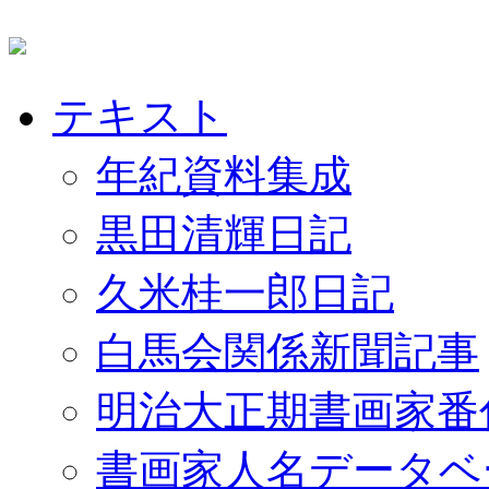
テキスト
年紀資料集成
黒田清輝日記
久米桂一郎日記
白馬会関係新聞記事
明治大正期書画家番
書画家人名データベ