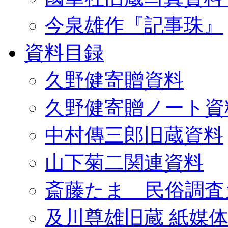
今泉雄作『記事珠』
資料目録
久野健寄贈資料
久野健寄贈ノート資
中村傳三郎旧蔵資料
山下菊二関連資料
斎藤たま 民俗調査
及川尊雄旧蔵 紙媒