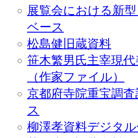
展覧会における新型
ベース
松島健旧蔵資料
笹木繁男氏主宰現代
（作家ファイル）
京都府寺院重宝調査
ス
柳澤孝資料デジタル