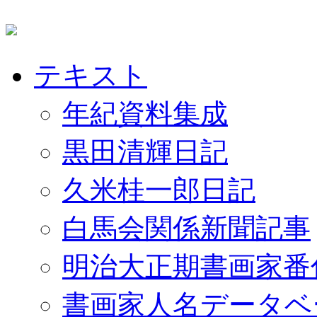
テキスト
年紀資料集成
黒田清輝日記
久米桂一郎日記
白馬会関係新聞記事
明治大正期書画家番
書画家人名データベ