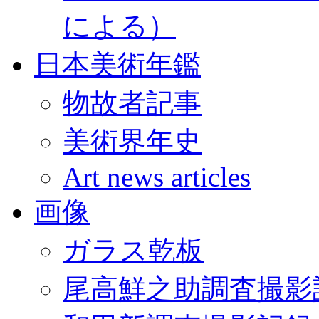
による）
日本美術年鑑
物故者記事
美術界年史
Art news articles
画像
ガラス乾板
尾高鮮之助調査撮影