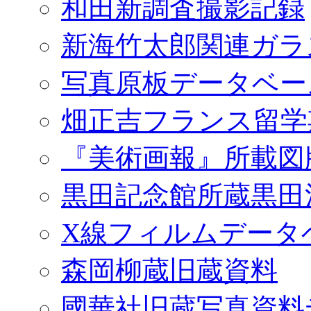
和田新調査撮影記録
新海竹太郎関連ガラ
写真原板データベー
畑正吉フランス留学
『美術画報』所載図
黒田記念館所蔵黒田
X線フィルムデータ
森岡柳蔵旧蔵資料
國華社旧蔵写真資料