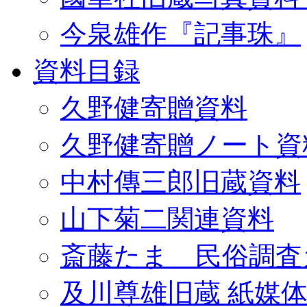
今泉雄作『記事珠』
資料目録
久野健寄贈資料
久野健寄贈ノート資
中村傳三郎旧蔵資料
山下菊二関連資料
斎藤たま 民俗調査
及川尊雄旧蔵 紙媒