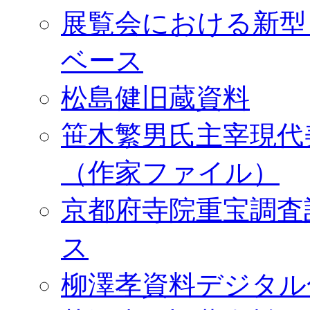
展覧会における新型
ベース
松島健旧蔵資料
笹木繁男氏主宰現代
（作家ファイル）
京都府寺院重宝調査
ス
柳澤孝資料デジタル