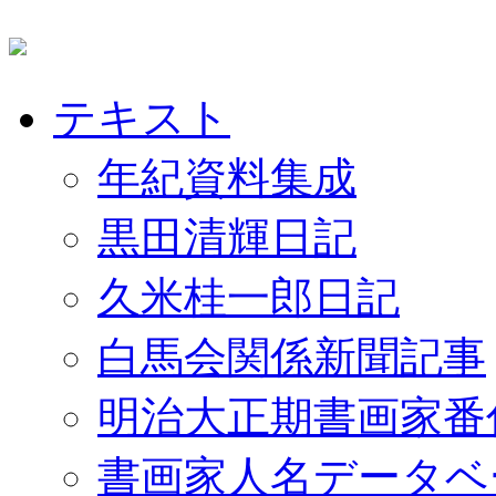
テキスト
年紀資料集成
黒田清輝日記
久米桂一郎日記
白馬会関係新聞記事
明治大正期書画家番
書画家人名データベ