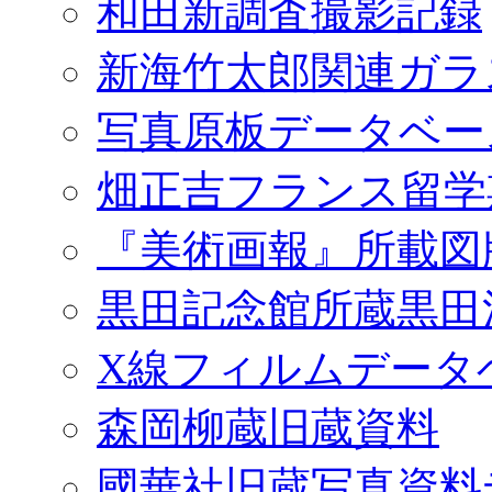
和田新調査撮影記録
新海竹太郎関連ガラ
写真原板データベー
畑正吉フランス留学
『美術画報』所載図
黒田記念館所蔵黒田
X線フィルムデータ
森岡柳蔵旧蔵資料
國華社旧蔵写真資料