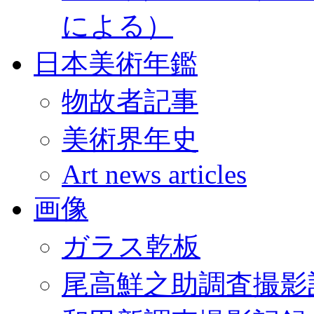
による）
日本美術年鑑
物故者記事
美術界年史
Art news articles
画像
ガラス乾板
尾高鮮之助調査撮影