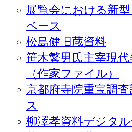
展覧会における新型
ベース
松島健旧蔵資料
笹木繁男氏主宰現代
（作家ファイル）
京都府寺院重宝調査
ス
柳澤孝資料デジタル