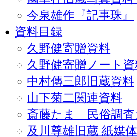
今泉雄作『記事珠』
資料目録
久野健寄贈資料
久野健寄贈ノート資
中村傳三郎旧蔵資料
山下菊二関連資料
斎藤たま 民俗調査
及川尊雄旧蔵 紙媒