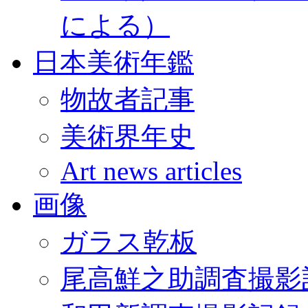
による）
日本美術年鑑
物故者記事
美術界年史
Art news articles
画像
ガラス乾板
尾高鮮之助調査撮影