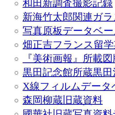
和田新調査撮影記録
新海竹太郎関連ガラ
写真原板データベー
畑正吉フランス留学
『美術画報』所載図
黒田記念館所蔵黒田
X線フィルムデータ
森岡柳蔵旧蔵資料
國華社旧蔵写真資料