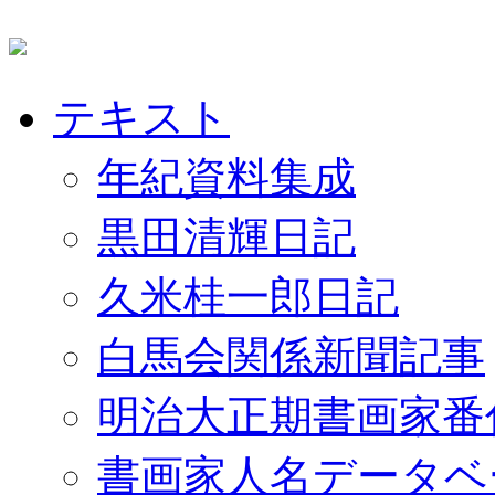
テキスト
年紀資料集成
黒田清輝日記
久米桂一郎日記
白馬会関係新聞記事
明治大正期書画家番
書画家人名データベ