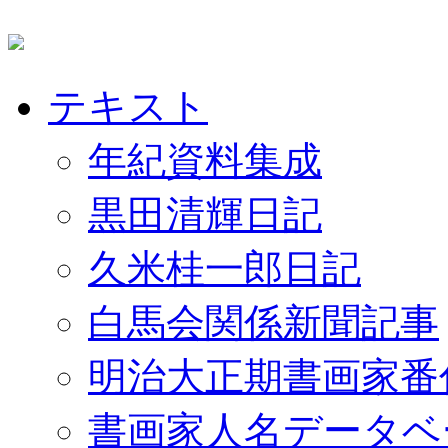
テキスト
年紀資料集成
黒田清輝日記
久米桂一郎日記
白馬会関係新聞記事
明治大正期書画家番
書画家人名データベ