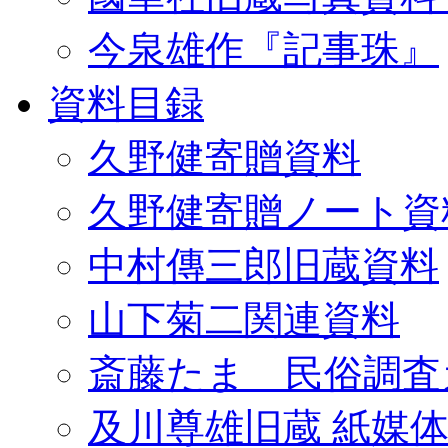
今泉雄作『記事珠』
資料目録
久野健寄贈資料
久野健寄贈ノート資
中村傳三郎旧蔵資料
山下菊二関連資料
斎藤たま 民俗調査
及川尊雄旧蔵 紙媒