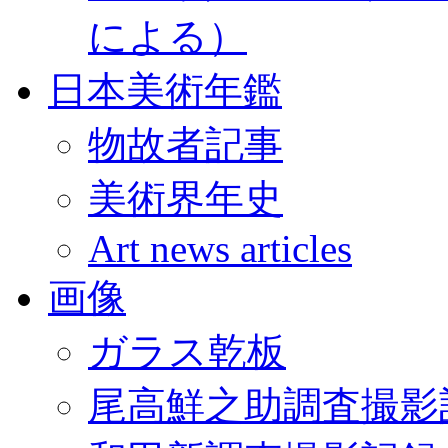
による）
日本美術年鑑
物故者記事
美術界年史
Art news articles
画像
ガラス乾板
尾高鮮之助調査撮影