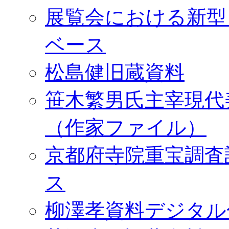
展覧会における新型
ベース
松島健旧蔵資料
笹木繁男氏主宰現代
（作家ファイル）
京都府寺院重宝調査
ス
柳澤孝資料デジタル