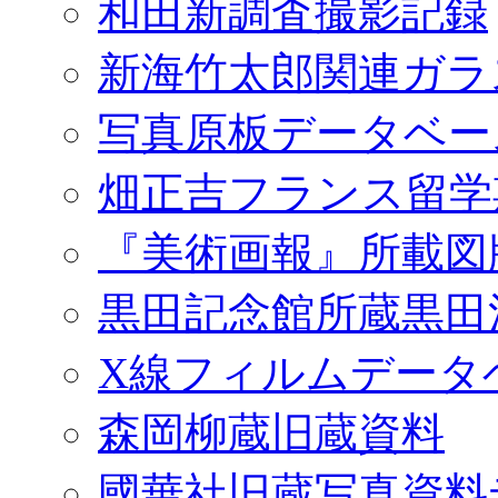
和田新調査撮影記録
新海竹太郎関連ガラ
写真原板データベー
畑正吉フランス留学
『美術画報』所載図
黒田記念館所蔵黒田
X線フィルムデータ
森岡柳蔵旧蔵資料
國華社旧蔵写真資料