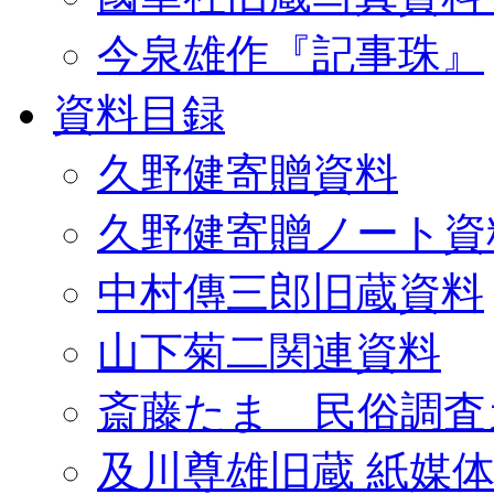
今泉雄作『記事珠』
資料目録
久野健寄贈資料
久野健寄贈ノート資
中村傳三郎旧蔵資料
山下菊二関連資料
斎藤たま 民俗調査
及川尊雄旧蔵 紙媒