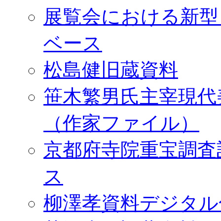
展覧会における新型
ベース
松島健旧蔵資料
笹木繁男氏主宰現代
（作家ファイル）
京都府寺院重宝調査
ス
柳澤孝資料デジタル