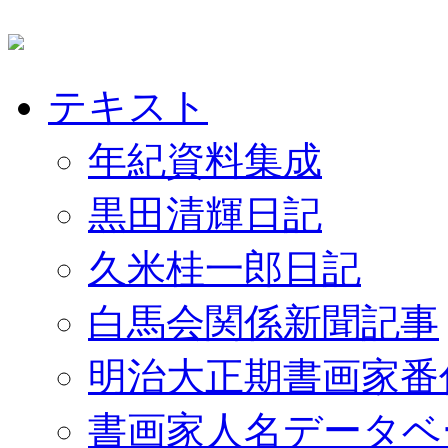
テキスト
年紀資料集成
黒田清輝日記
久米桂一郎日記
白馬会関係新聞記事
明治大正期書画家番
書画家人名データベ