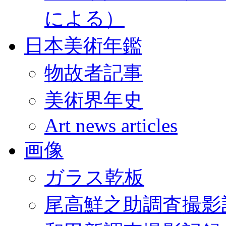
による）
日本美術年鑑
物故者記事
美術界年史
Art news articles
画像
ガラス乾板
尾高鮮之助調査撮影