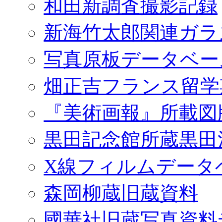
和田新調査撮影記録
新海竹太郎関連ガラ
写真原板データベー
畑正吉フランス留学
『美術画報』所載図
黒田記念館所蔵黒田
X線フィルムデータ
森岡柳蔵旧蔵資料
國華社旧蔵写真資料