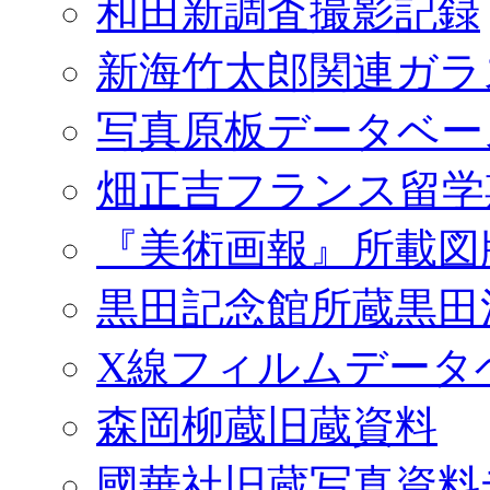
和田新調査撮影記録
新海竹太郎関連ガラ
写真原板データベー
畑正吉フランス留学
『美術画報』所載図
黒田記念館所蔵黒田
X線フィルムデータ
森岡柳蔵旧蔵資料
國華社旧蔵写真資料