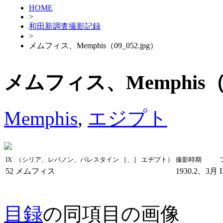
HOME
>
和田新調査撮影記録
>
メムフィス、Memphis（09_052.jpg）
メムフィス、Memphis（09
Memphis
,
エジプト
IX
（シリア、レバノン、パレスタイン ［、］ エヂプト）
撮影時期
52
メムフィス
1930.2、3月
目録
の同項目の画像