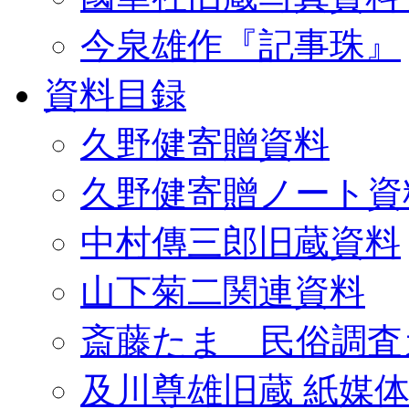
今泉雄作『記事珠』
資料目録
久野健寄贈資料
久野健寄贈ノート資
中村傳三郎旧蔵資料
山下菊二関連資料
斎藤たま 民俗調査
及川尊雄旧蔵 紙媒