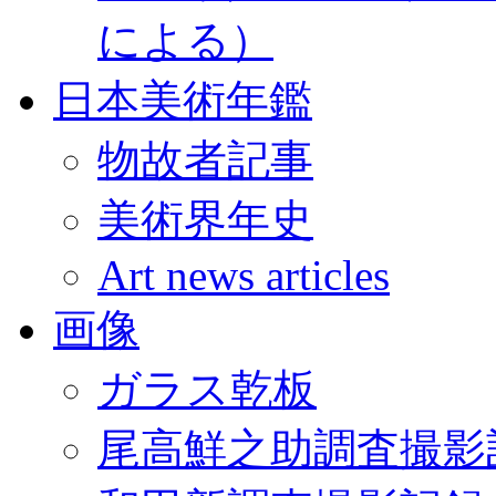
による）
日本美術年鑑
物故者記事
美術界年史
Art news articles
画像
ガラス乾板
尾高鮮之助調査撮影