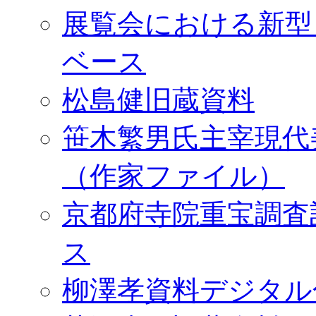
展覧会における新型
ベース
松島健旧蔵資料
笹木繁男氏主宰現代
（作家ファイル）
京都府寺院重宝調査
ス
柳澤孝資料デジタル