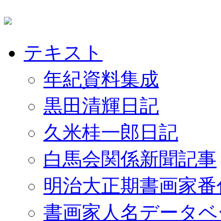
テキスト
年紀資料集成
黒田清輝日記
久米桂一郎日記
白馬会関係新聞記事
明治大正期書画家番
書画家人名データベ