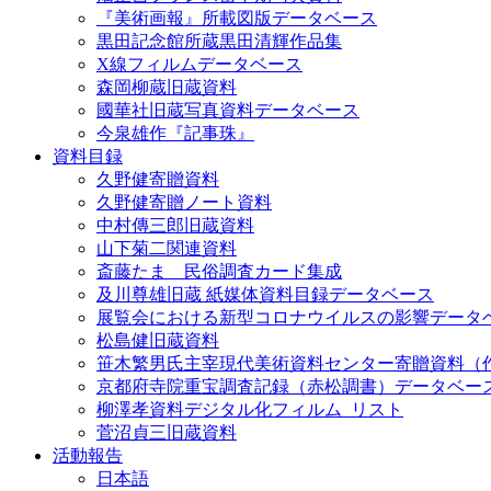
『美術画報』所載図版データベース
黒田記念館所蔵黒田清輝作品集
X線フィルムデータベース
森岡柳蔵旧蔵資料
國華社旧蔵写真資料データベース
今泉雄作『記事珠』
資料目録
久野健寄贈資料
久野健寄贈ノート資料
中村傳三郎旧蔵資料
山下菊二関連資料
斎藤たま 民俗調査カード集成
及川尊雄旧蔵 紙媒体資料目録データベース
展覧会における新型コロナウイルスの影響データ
松島健旧蔵資料
笹木繁男氏主宰現代美術資料センター寄贈資料（
京都府寺院重宝調査記録（赤松調書）データベー
柳澤孝資料デジタル化フィルム_リスト
菅沼貞三旧蔵資料
活動報告
日本語