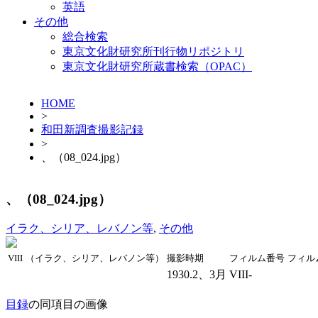
英語
その他
総合検索
東京文化財研究所刊行物リポジトリ
東京文化財研究所蔵書検索（OPAC）
HOME
>
和田新調査撮影記録
>
、（08_024.jpg）
、（08_024.jpg）
イラク、シリア、レバノン等
,
その他
VIII
（イラク、シリア、レバノン等）
撮影時期
フィルム番号
フィル
1930.2、3月
VIII-
目録
の同項目の画像