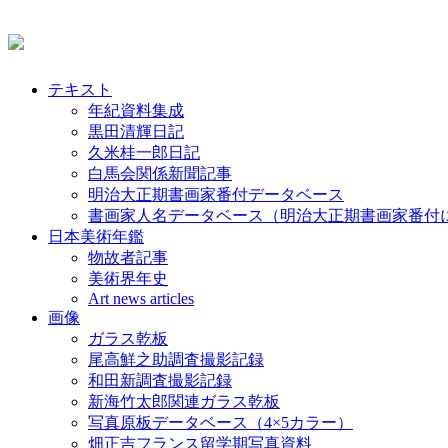
テキスト
年紀資料集成
黒田清輝日記
久米桂一郎日記
白馬会関係新聞記事
明治大正期書画家番付データベース
書画家人名データベース（明治大正期書画家番付
日本美術年鑑
物故者記事
美術界年史
Art news articles
画像
ガラス乾板
尾高鮮之助調査撮影記録
和田新調査撮影記録
新海竹太郎関連ガラス乾板
写真原板データベース（4×5カラー）
畑正吉フランス留学期写真資料