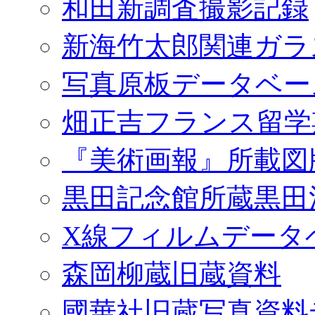
和田新調査撮影記録
新海竹太郎関連ガラ
写真原板データベー
畑正吉フランス留学
『美術画報』所載図
黒田記念館所蔵黒田
X線フィルムデータ
森岡柳蔵旧蔵資料
國華社旧蔵写真資料