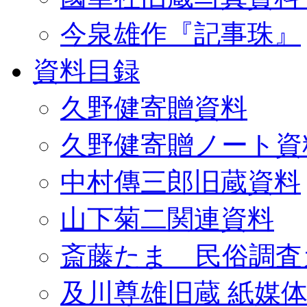
今泉雄作『記事珠』
資料目録
久野健寄贈資料
久野健寄贈ノート資
中村傳三郎旧蔵資料
山下菊二関連資料
斎藤たま 民俗調査
及川尊雄旧蔵 紙媒