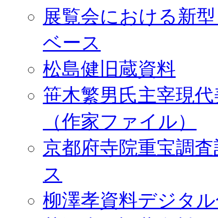
展覧会における新型
ベース
松島健旧蔵資料
笹木繁男氏主宰現代
（作家ファイル）
京都府寺院重宝調査
ス
柳澤孝資料デジタル