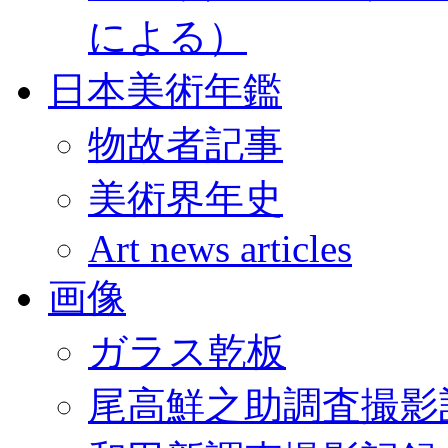
による）
日本美術年鑑
物故者記事
美術界年史
Art news articles
画像
ガラス乾板
尾高鮮之助調査撮影