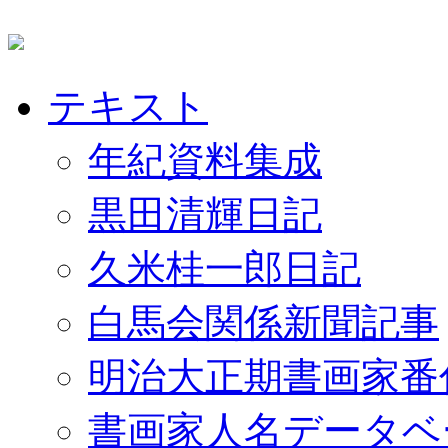
テキスト
年紀資料集成
黒田清輝日記
久米桂一郎日記
白馬会関係新聞記事
明治大正期書画家番
書画家人名データベ