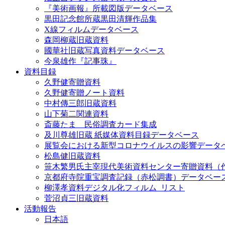
『美術画報』所載図版データベース
黒田記念館所蔵黒田清輝作品集
X線フィルムデータベース
森岡柳蔵旧蔵資料
國華社旧蔵写真資料データベース
今泉雄作『記事珠』
資料目録
久野健寄贈資料
久野健寄贈ノート資料
中村傳三郎旧蔵資料
山下菊二関連資料
斎藤たま 民俗調査カード集成
及川尊雄旧蔵 紙媒体資料目録データベース
展覧会における新型コロナウイルスの影響データ
松島健旧蔵資料
笹木繁男氏主宰現代美術資料センター寄贈資料（
京都府寺院重宝調査記録（赤松調書）データベー
柳澤孝資料デジタル化フィルム_リスト
菅沼貞三旧蔵資料
活動報告
日本語