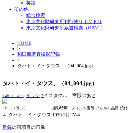
英語
その他
総合検索
東京文化財研究所刊行物リポジトリ
東京文化財研究所蔵書検索（OPAC）
HOME
>
和田新調査撮影記録
>
タハト・イ・タウス、（04_004.jpg）
タハト・イ・タウス、（04_004.jpg）
Takt-i Taus
,
イラン
*
イスタクル 宮殿のあと
IV
（イラン）
撮影時期
フィルム番号
フィルム品目
焼付
4
タハト・イ・タウス
1930.1月
IV-4
目録
の同項目の画像