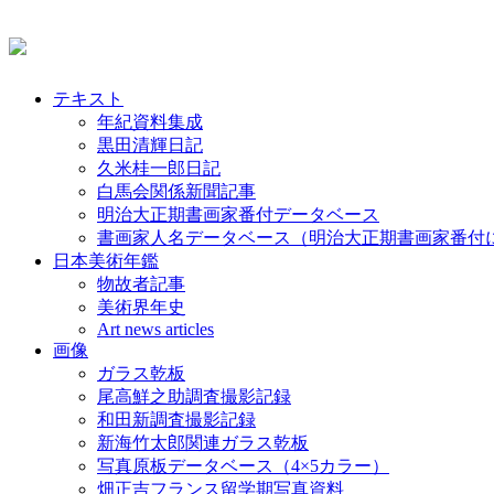
テキスト
年紀資料集成
黒田清輝日記
久米桂一郎日記
白馬会関係新聞記事
明治大正期書画家番付データベース
書画家人名データベース（明治大正期書画家番付
日本美術年鑑
物故者記事
美術界年史
Art news articles
画像
ガラス乾板
尾高鮮之助調査撮影記録
和田新調査撮影記録
新海竹太郎関連ガラス乾板
写真原板データベース（4×5カラー）
畑正吉フランス留学期写真資料