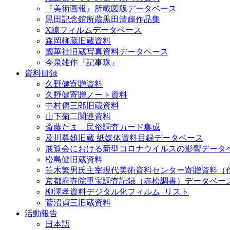
『美術画報』所載図版データベース
黒田記念館所蔵黒田清輝作品集
X線フィルムデータベース
森岡柳蔵旧蔵資料
國華社旧蔵写真資料データベース
今泉雄作『記事珠』
資料目録
久野健寄贈資料
久野健寄贈ノート資料
中村傳三郎旧蔵資料
山下菊二関連資料
斎藤たま 民俗調査カード集成
及川尊雄旧蔵 紙媒体資料目録データベース
展覧会における新型コロナウイルスの影響データ
松島健旧蔵資料
笹木繁男氏主宰現代美術資料センター寄贈資料（
京都府寺院重宝調査記録（赤松調書）データベー
柳澤孝資料デジタル化フィルム_リスト
菅沼貞三旧蔵資料
活動報告
日本語