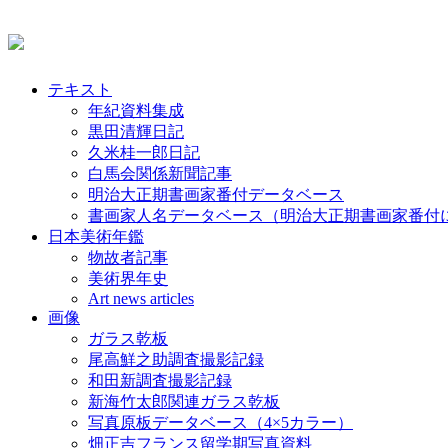
テキスト
年紀資料集成
黒田清輝日記
久米桂一郎日記
白馬会関係新聞記事
明治大正期書画家番付データベース
書画家人名データベース（明治大正期書画家番付
日本美術年鑑
物故者記事
美術界年史
Art news articles
画像
ガラス乾板
尾高鮮之助調査撮影記録
和田新調査撮影記録
新海竹太郎関連ガラス乾板
写真原板データベース（4×5カラー）
畑正吉フランス留学期写真資料