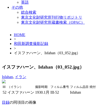
英語
その他
総合検索
東京文化財研究所刊行物リポジトリ
東京文化財研究所蔵書検索（OPAC）
HOME
>
和田新調査撮影記録
>
イスファハーン、Isfahan（03_052.jpg）
イスファハーン、Isfahan（03_052.jpg）
Isfahan
,
イラン
III
（イラン）
撮影時期
フィルム番号
フィルム品目
焼付
52
イスファハーン
1930.1月
III-52
Isfahan
目録
の同項目の画像