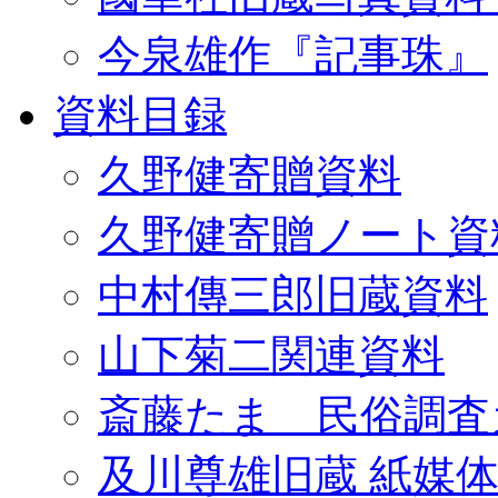
今泉雄作『記事珠』
資料目録
久野健寄贈資料
久野健寄贈ノート資
中村傳三郎旧蔵資料
山下菊二関連資料
斎藤たま 民俗調査
及川尊雄旧蔵 紙媒