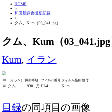
HOME
>
和田新調査撮影記録
>
クム、Kum（03_041.jpg）
クム、Kum（03_041.jp
Kum
,
イラン
III
（イラン）
撮影時期
フィルム番号
フィルム品目
焼付
41
クム
1930.1月
III-41
Kum
目録
の同項目の画像