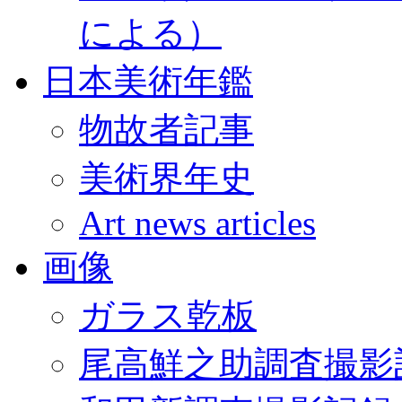
による）
日本美術年鑑
物故者記事
美術界年史
Art news articles
画像
ガラス乾板
尾高鮮之助調査撮影