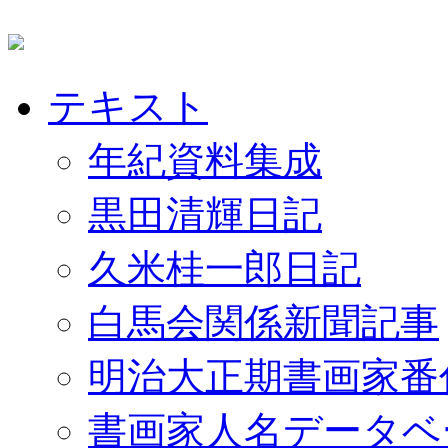
テキスト
年紀資料集成
黒田清輝日記
久米桂一郎日記
白馬会関係新聞記事
明治大正期書画家番
書画家人名データベ