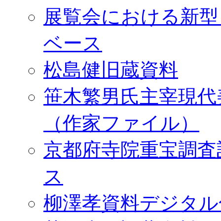
展覧会における新型
ベース
松島健旧蔵資料
笹木繁男氏主宰現代
（作家ファイル）
京都府寺院重宝調査
ス
柳澤孝資料デジタル