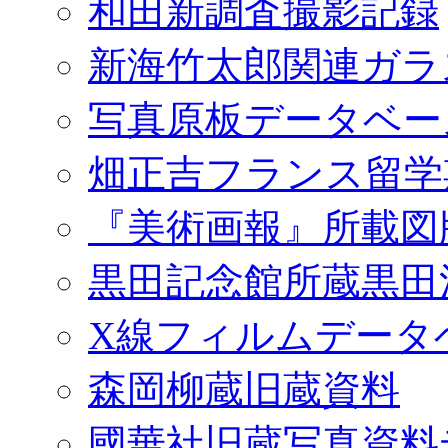
和田新調査撮影記録
新海竹太郎関連ガラ
写真原板データベー
畑正吉フランス留学
『美術画報』所載図
黒田記念館所蔵黒田
X線フィルムデータ
森岡柳蔵旧蔵資料
國華社旧蔵写真資料