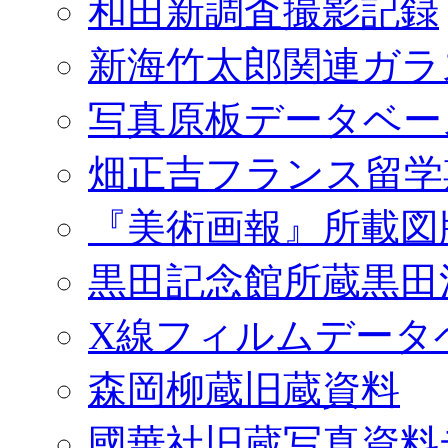
和田新調査撮影記録
新海竹太郎関連ガラ
写真原板データベー
畑正吉フランス留学
『美術画報』所載図
黒田記念館所蔵黒田
X線フィルムデータ
森岡柳蔵旧蔵資料
國華社旧蔵写真資料