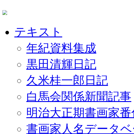
テキスト
年紀資料集成
黒田清輝日記
久米桂一郎日記
白馬会関係新聞記事
明治大正期書画家番
書画家人名データベ