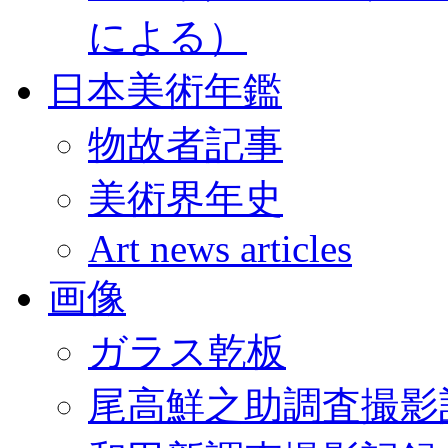
による）
日本美術年鑑
物故者記事
美術界年史
Art news articles
画像
ガラス乾板
尾高鮮之助調査撮影