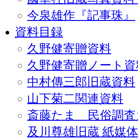
今泉雄作『記事珠』
資料目録
久野健寄贈資料
久野健寄贈ノート資
中村傳三郎旧蔵資料
山下菊二関連資料
斎藤たま 民俗調査
及川尊雄旧蔵 紙媒