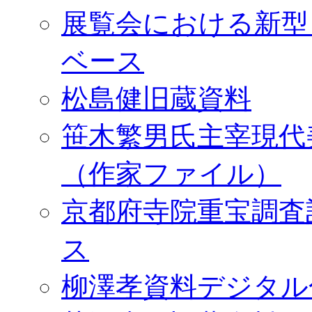
展覧会における新型
ベース
松島健旧蔵資料
笹木繁男氏主宰現代
（作家ファイル）
京都府寺院重宝調査
ス
柳澤孝資料デジタル