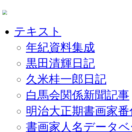
テキスト
年紀資料集成
黒田清輝日記
久米桂一郎日記
白馬会関係新聞記事
明治大正期書画家番
書画家人名データベ