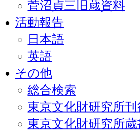
菅沼貞三旧蔵資料
活動報告
日本語
英語
その他
総合検索
東京文化財研究所刊
東京文化財研究所蔵書