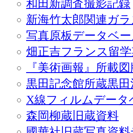
和田新調査撮影記録
新海竹太郎関連ガラ
写真原板データベー
畑正吉フランス留学
『美術画報』所載図
黒田記念館所蔵黒田
X線フィルムデータ
森岡柳蔵旧蔵資料
國華社旧蔵写真資料