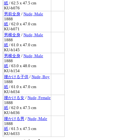
紙
/ 62.5 x 47.5 cm
KU-b076
男前全身
/
Nude, Male
1888
紙
/ 62.0 x 47.0 cm
KU-b071
男横全身
/
Nude, Male
1888
紙
/ 61.0 x 47.0 cm
KU-b145
男横全身
/
Nude, Male
1888
紙
/ 63.0 x 48.0 cm
KU-b154
腰かける子供
/
Nude, Boy
1888
紙
/ 61.0 x 47.0 cm
KU-b034
腰かける女
/
Nude, Female
1888
紙
/ 62.0 x 47.5 cm
KU-b036
腰かける男
/
Nude, Male
1888
紙
/ 61.5 x 47.5 cm
KU-b033