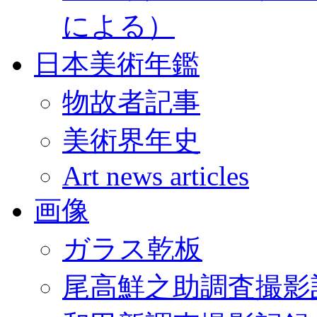
による）
日本美術年鑑
物故者記事
美術界年史
Art news articles
画像
ガラス乾板
尾高鮮之助調査撮影