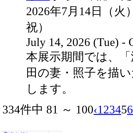
2026年7月14日（火）
祝）
July 14, 2026 (Tue) -
本展示期間では、「
田の妻・照子を描い
します。
334件中 81 ～ 100
‹
1
2
3
4
5
6