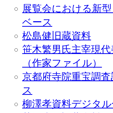
展覧会における新型
ベース
松島健旧蔵資料
笹木繁男氏主宰現代
（作家ファイル）
京都府寺院重宝調査
ス
柳澤孝資料デジタル