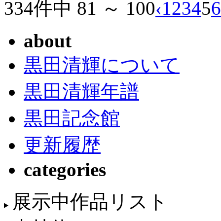
334件中 81 ～ 100
‹
1
2
3
4
5
6
about
黒田清輝について
黒田清輝年譜
黒田記念館
更新履歴
categories
展示中作品リスト