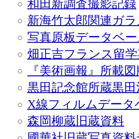
和田新調査撮影記録
新海竹太郎関連ガラ
写真原板データベー
畑正吉フランス留学
『美術画報』所載図
黒田記念館所蔵黒田
X線フィルムデータ
森岡柳蔵旧蔵資料
國華社旧蔵写真資料