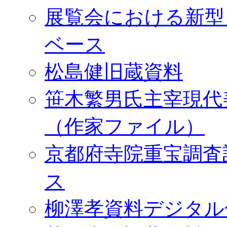
展覧会における新型
ベース
松島健旧蔵資料
笹木繁男氏主宰現代
（作家ファイル）
京都府寺院重宝調査
ス
柳澤孝資料デジタル