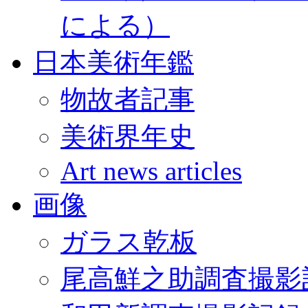
による）
日本美術年鑑
物故者記事
美術界年史
Art news articles
画像
ガラス乾板
尾高鮮之助調査撮影