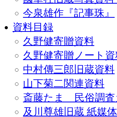
今泉雄作『記事珠』
資料目録
久野健寄贈資料
久野健寄贈ノート資
中村傳三郎旧蔵資料
山下菊二関連資料
斎藤たま 民俗調査
及川尊雄旧蔵 紙媒