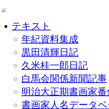
テキスト
年紀資料集成
黒田清輝日記
久米桂一郎日記
白馬会関係新聞記事
明治大正期書画家番
書画家人名データベ