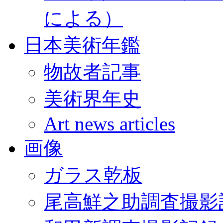
による）
日本美術年鑑
物故者記事
美術界年史
Art news articles
画像
ガラス乾板
尾高鮮之助調査撮影