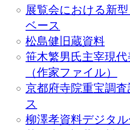
展覧会における新型
ベース
松島健旧蔵資料
笹木繁男氏主宰現代
（作家ファイル）
京都府寺院重宝調査
ス
柳澤孝資料デジタル