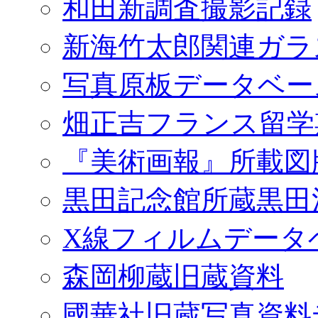
和田新調査撮影記録
新海竹太郎関連ガラ
写真原板データベー
畑正吉フランス留学
『美術画報』所載図
黒田記念館所蔵黒田
X線フィルムデータ
森岡柳蔵旧蔵資料
國華社旧蔵写真資料