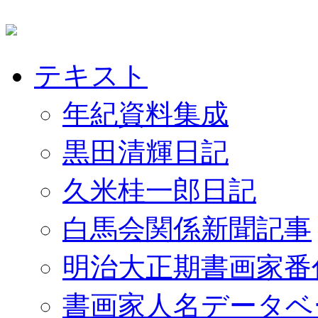
テキスト
年紀資料集成
黒田清輝日記
久米桂一郎日記
白馬会関係新聞記事
明治大正期書画家番
書画家人名データベ