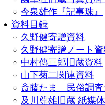
今泉雄作『記事珠』
資料目録
久野健寄贈資料
久野健寄贈ノート資
中村傳三郎旧蔵資料
山下菊二関連資料
斎藤たま 民俗調査
及川尊雄旧蔵 紙媒