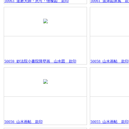
50063_達磨大師・恵可・僧璨図＿款印
50061_波涛図屏風＿
50059_妙法院小書院障壁画＿山水図＿款印
50058_山水画帖＿款印
50056_山水画帖＿款印
50055_山水画帖＿款印