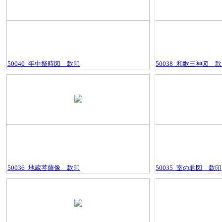
50040_年中祭時図＿款印
50038_和歌三神図＿
50036_地蔵菩薩像＿款印
50035_室の君図＿款印