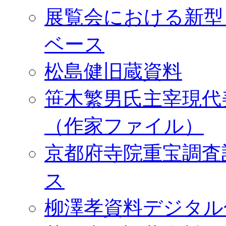
展覧会における新型
ベース
松島健旧蔵資料
笹木繁男氏主宰現代
（作家ファイル）
京都府寺院重宝調査
ス
柳澤孝資料デジタル