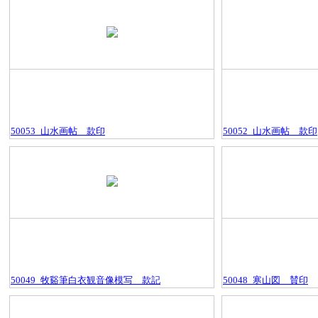
50053_山水画帖＿款印
50052_山水画帖＿款印
50049_牧谿筆白衣観音像模写＿款記
50048_寒山図＿賛印