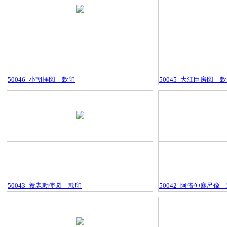
50046_小朝拝図＿款印
50045_大江臣房図＿
50043_養老勅使図＿款印
50042_阿倍仲麻呂像