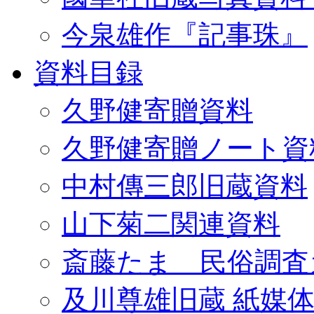
今泉雄作『記事珠』
資料目録
久野健寄贈資料
久野健寄贈ノート資
中村傳三郎旧蔵資料
山下菊二関連資料
斎藤たま 民俗調査
及川尊雄旧蔵 紙媒