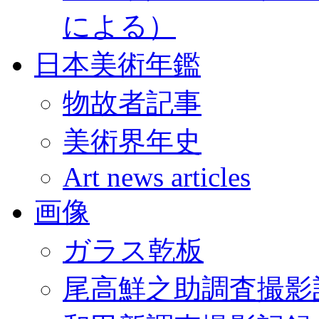
による）
日本美術年鑑
物故者記事
美術界年史
Art news articles
画像
ガラス乾板
尾高鮮之助調査撮影