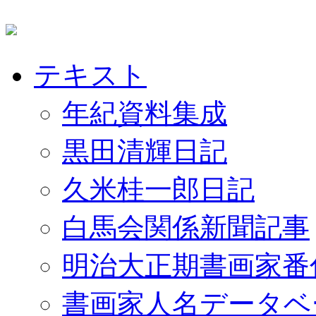
テキスト
年紀資料集成
黒田清輝日記
久米桂一郎日記
白馬会関係新聞記事
明治大正期書画家番
書画家人名データベ