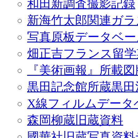
和田新調査撮影記録
新海竹太郎関連ガラ
写真原板データベー
畑正吉フランス留学
『美術画報』所載図
黒田記念館所蔵黒田
X線フィルムデータ
森岡柳蔵旧蔵資料
國華社旧蔵写真資料