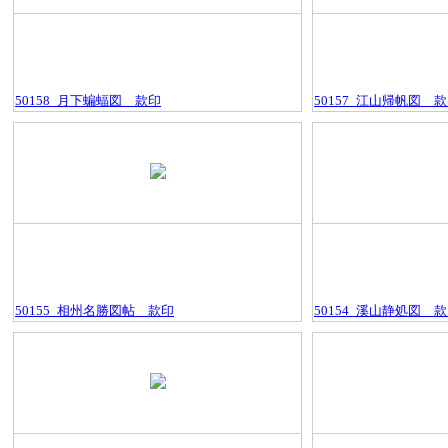
50158_月下蝙蝠図＿款印
50157_江山帰帆図＿
50155_相州名勝図帖＿款印
50154_溪山静処図＿