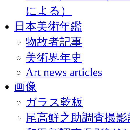
による）
日本美術年鑑
物故者記事
美術界年史
Art news articles
画像
ガラス乾板
尾高鮮之助調査撮影