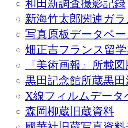
和田新調査撮影記録
新海竹太郎関連ガラ
写真原板データベー
畑正吉フランス留学
『美術画報』所載図
黒田記念館所蔵黒田
X線フィルムデータ
森岡柳蔵旧蔵資料
國華社旧蔵写真資料