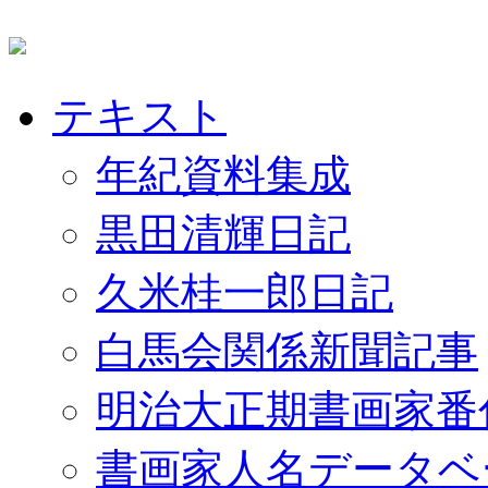
テキスト
年紀資料集成
黒田清輝日記
久米桂一郎日記
白馬会関係新聞記事
明治大正期書画家番
書画家人名データベ