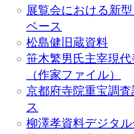
展覧会における新型
ベース
松島健旧蔵資料
笹木繁男氏主宰現代
（作家ファイル）
京都府寺院重宝調査
ス
柳澤孝資料デジタル