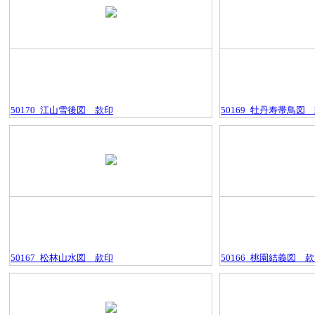
50170_江山雪後図＿款印
50169_牡丹寿帯鳥図
50167_松林山水図＿款印
50166_桃園結義図＿