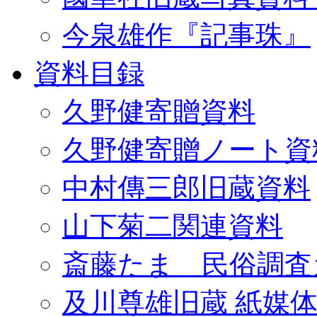
今泉雄作『記事珠』
資料目録
久野健寄贈資料
久野健寄贈ノート資
中村傳三郎旧蔵資料
山下菊二関連資料
斎藤たま 民俗調査
及川尊雄旧蔵 紙媒