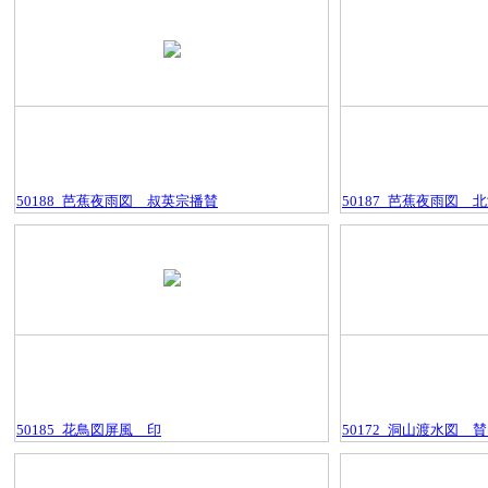
50188_芭蕉夜雨図＿叔英宗播賛
50187_芭蕉夜雨図＿
50185_花鳥図屏風＿印
50172_洞山渡水図＿