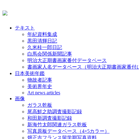
テキスト
年紀資料集成
黒田清輝日記
久米桂一郎日記
白馬会関係新聞記事
明治大正期書画家番付データベース
書画家人名データベース（明治大正期書画家番付
日本美術年鑑
物故者記事
美術界年史
Art news articles
画像
ガラス乾板
尾高鮮之助調査撮影記録
和田新調査撮影記録
新海竹太郎関連ガラス乾板
写真原板データベース（4×5カラー）
畑正吉フランス留学期写真資料