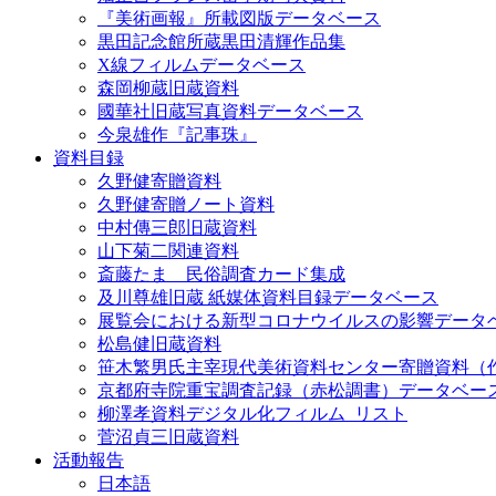
『美術画報』所載図版データベース
黒田記念館所蔵黒田清輝作品集
X線フィルムデータベース
森岡柳蔵旧蔵資料
國華社旧蔵写真資料データベース
今泉雄作『記事珠』
資料目録
久野健寄贈資料
久野健寄贈ノート資料
中村傳三郎旧蔵資料
山下菊二関連資料
斎藤たま 民俗調査カード集成
及川尊雄旧蔵 紙媒体資料目録データベース
展覧会における新型コロナウイルスの影響データ
松島健旧蔵資料
笹木繁男氏主宰現代美術資料センター寄贈資料（
京都府寺院重宝調査記録（赤松調書）データベー
柳澤孝資料デジタル化フィルム_リスト
菅沼貞三旧蔵資料
活動報告
日本語