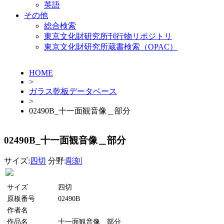
英語
その他
総合検索
東京文化財研究所刊行物リポジトリ
東京文化財研究所蔵書検索（OPAC）
HOME
>
ガラス乾板データベース
>
02490B_十一面観音像＿部分
02490B_十一面観音像＿部分
サイズ:
四切
分野:
彫刻
サイズ
四切
原板番号
02490B
作者名
作品名
十一面観音像＿部分