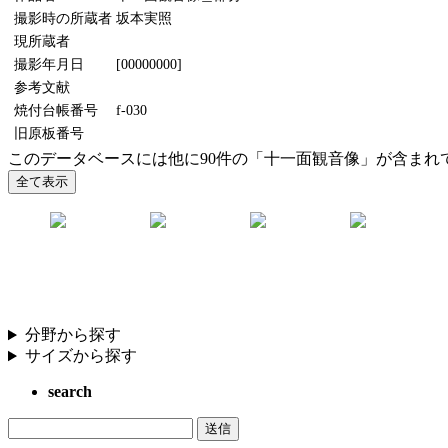
撮影時の所蔵者
坂本実照
現所蔵者
撮影年月日
[00000000]
参考文献
焼付台帳番号
f-030
旧原板番号
このデータベースには他に90件の「十一面観音像」が含まれ
分野から探す
サイズから探す
search