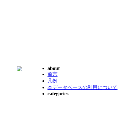
about
前言
凡例
本データベースの利用について
categories