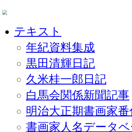
テキスト
年紀資料集成
黒田清輝日記
久米桂一郎日記
白馬会関係新聞記事
明治大正期書画家番
書画家人名データベ