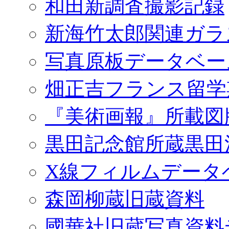
和田新調査撮影記録
新海竹太郎関連ガラ
写真原板データベー
畑正吉フランス留学
『美術画報』所載図
黒田記念館所蔵黒田
X線フィルムデータ
森岡柳蔵旧蔵資料
國華社旧蔵写真資料