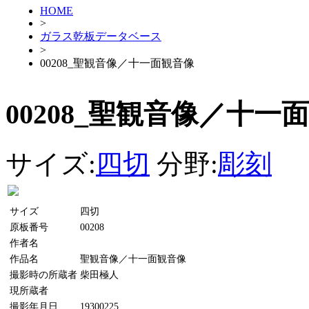
HOME
>
ガラス乾板データベース
>
00208_聖観音像／十一面観音像
00208_聖観音像／十一
サイズ:
四切
分野:
彫刻
サイズ
四切
原板番号
00208
作者名
作品名
聖観音像／十一面観音像
撮影時の所蔵者
柴田極人
現所蔵者
撮影年月日
19300225