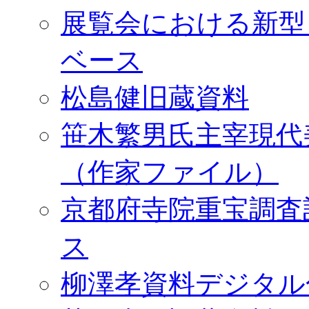
展覧会における新型
ベース
松島健旧蔵資料
笹木繁男氏主宰現代
（作家ファイル）
京都府寺院重宝調査
ス
柳澤孝資料デジタル