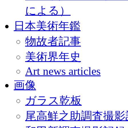
による）
日本美術年鑑
物故者記事
美術界年史
Art news articles
画像
ガラス乾板
尾高鮮之助調査撮影