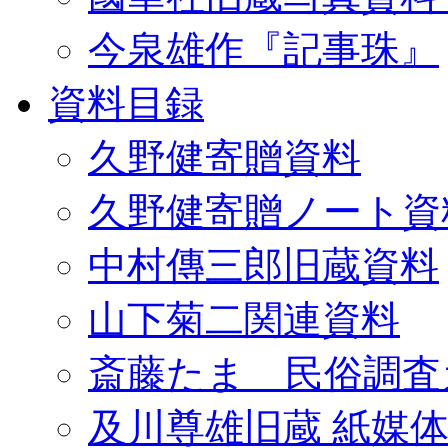
今泉雄作『記事珠』
資料目録
久野健寄贈資料
久野健寄贈ノート資
中村傳三郎旧蔵資料
山下菊二関連資料
斎藤たま 民俗調査
及川尊雄旧蔵 紙媒