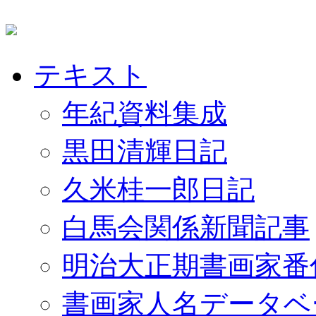
テキスト
年紀資料集成
黒田清輝日記
久米桂一郎日記
白馬会関係新聞記事
明治大正期書画家番
書画家人名データベ