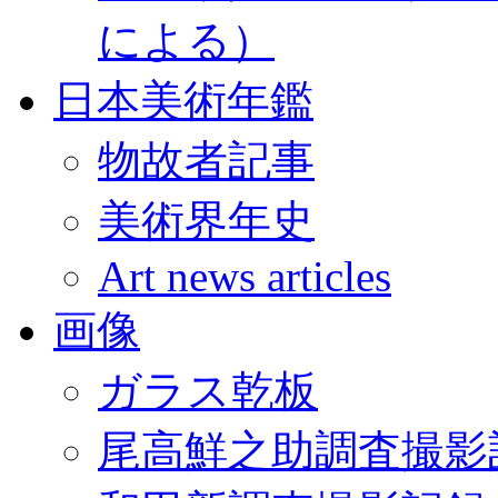
による）
日本美術年鑑
物故者記事
美術界年史
Art news articles
画像
ガラス乾板
尾高鮮之助調査撮影