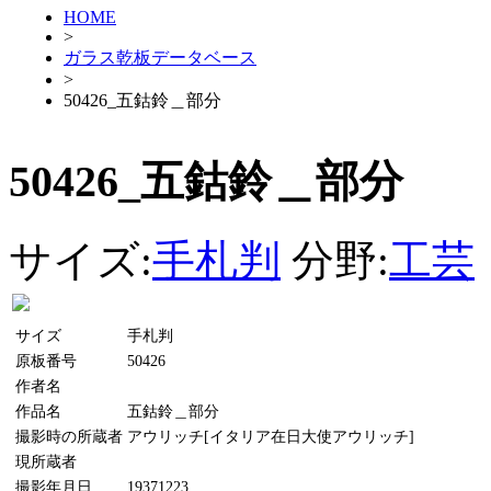
HOME
>
ガラス乾板データベース
>
50426_五鈷鈴＿部分
50426_五鈷鈴＿部分
サイズ:
手札判
分野:
工芸
サイズ
手札判
原板番号
50426
作者名
作品名
五鈷鈴＿部分
撮影時の所蔵者
アウリッチ[イタリア在日大使アウリッチ]
現所蔵者
撮影年月日
19371223