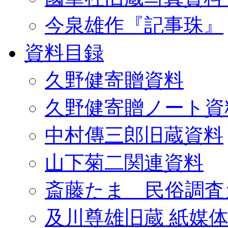
今泉雄作『記事珠』
資料目録
久野健寄贈資料
久野健寄贈ノート資
中村傳三郎旧蔵資料
山下菊二関連資料
斎藤たま 民俗調査
及川尊雄旧蔵 紙媒