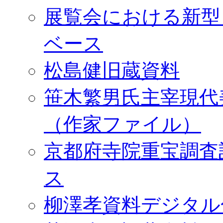
展覧会における新型
ベース
松島健旧蔵資料
笹木繁男氏主宰現代
（作家ファイル）
京都府寺院重宝調査
ス
柳澤孝資料デジタル