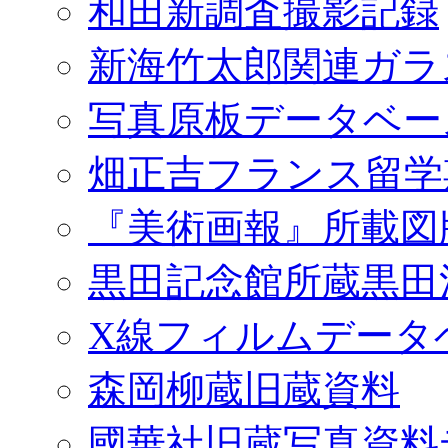
和田新調査撮影記録
新海竹太郎関連ガラ
写真原板データベー
畑正吉フランス留学
『美術画報』所載図
黒田記念館所蔵黒田
X線フィルムデータ
森岡柳蔵旧蔵資料
國華社旧蔵写真資料