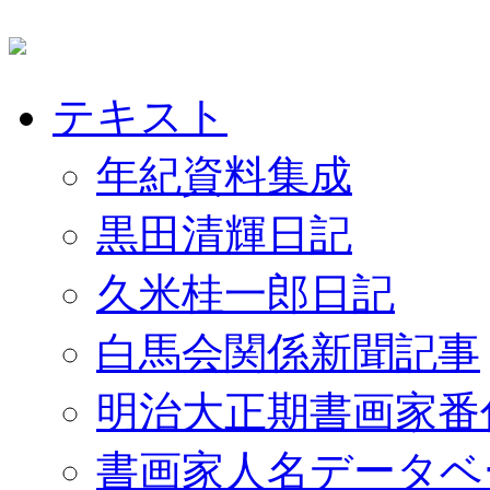
テキスト
年紀資料集成
黒田清輝日記
久米桂一郎日記
白馬会関係新聞記事
明治大正期書画家番
書画家人名データベ