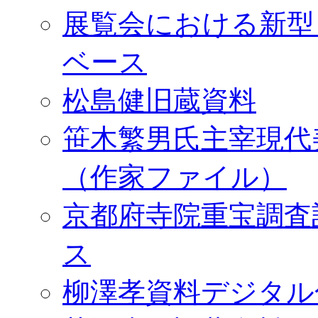
展覧会における新型
ベース
松島健旧蔵資料
笹木繁男氏主宰現代
（作家ファイル）
京都府寺院重宝調査
ス
柳澤孝資料デジタル