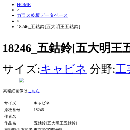
HOME
>
ガラス乾板データベース
>
18246_五鈷鈴[五大明王五鈷鈴]
18246_五鈷鈴[五大明王
サイズ:
キャビネ
分野:
工
高精細画像は
こちら
サイズ
キャビネ
原板番号
18246
作者名
作品名
五鈷鈴[五大明王五鈷鈴]
撮影時の所蔵者
東京帝室博物館