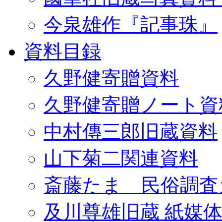
今泉雄作『記事珠』
資料目録
久野健寄贈資料
久野健寄贈ノート資
中村傳三郎旧蔵資料
山下菊二関連資料
斎藤たま 民俗調査
及川尊雄旧蔵 紙媒