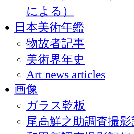
による）
日本美術年鑑
物故者記事
美術界年史
Art news articles
画像
ガラス乾板
尾高鮮之助調査撮影