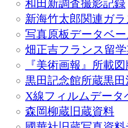
和田新調査撮影記録
新海竹太郎関連ガラ
写真原板データベー
畑正吉フランス留学
『美術画報』所載図
黒田記念館所蔵黒田
X線フィルムデータ
森岡柳蔵旧蔵資料
國華社旧蔵写真資料