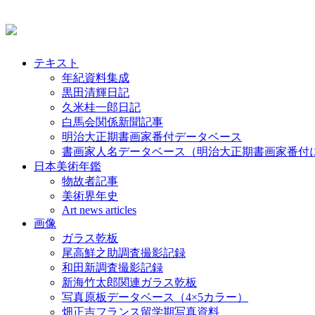
テキスト
年紀資料集成
黒田清輝日記
久米桂一郎日記
白馬会関係新聞記事
明治大正期書画家番付データベース
書画家人名データベース（明治大正期書画家番付
日本美術年鑑
物故者記事
美術界年史
Art news articles
画像
ガラス乾板
尾高鮮之助調査撮影記録
和田新調査撮影記録
新海竹太郎関連ガラス乾板
写真原板データベース（4×5カラー）
畑正吉フランス留学期写真資料