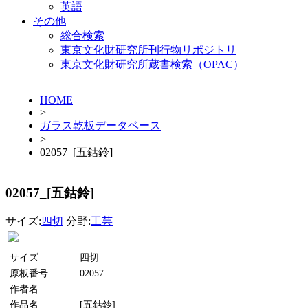
英語
その他
総合検索
東京文化財研究所刊行物リポジトリ
東京文化財研究所蔵書検索（OPAC）
HOME
>
ガラス乾板データベース
>
02057_[五鈷鈴]
02057_[五鈷鈴]
サイズ:
四切
分野:
工芸
サイズ
四切
原板番号
02057
作者名
作品名
[五鈷鈴]