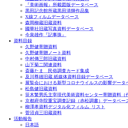
『美術画報』所載図版データベース
黒田記念館所蔵黒田清輝作品集
X線フィルムデータベース
森岡柳蔵旧蔵資料
國華社旧蔵写真資料データベース
今泉雄作『記事珠』
資料目録
久野健寄贈資料
久野健寄贈ノート資料
中村傳三郎旧蔵資料
山下菊二関連資料
斎藤たま 民俗調査カード集成
及川尊雄旧蔵 紙媒体資料目録データベース
展覧会における新型コロナウイルスの影響データ
松島健旧蔵資料
笹木繁男氏主宰現代美術資料センター寄贈資料（
京都府寺院重宝調査記録（赤松調書）データベー
柳澤孝資料デジタル化フィルム_リスト
菅沼貞三旧蔵資料
活動報告
日本語