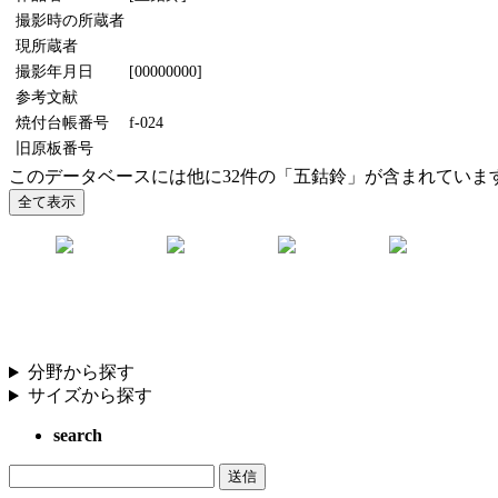
撮影時の所蔵者
現所蔵者
撮影年月日
[00000000]
参考文献
焼付台帳番号
f-024
旧原板番号
このデータベースには他に32件の「五鈷鈴」が含まれていま
分野から探す
サイズから探す
search