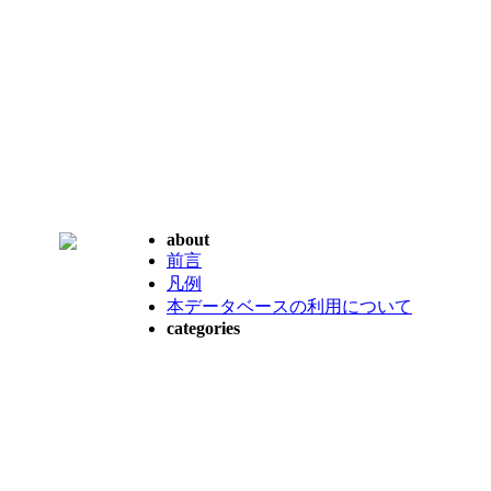
about
前言
凡例
本データベースの利用について
categories