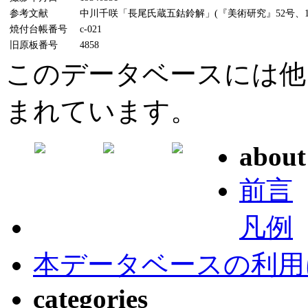
参考文献
中川千咲「長尾氏蔵五鈷鈴解」(『美術研究』52号、19
焼付台帳番号
c-021
旧原板番号
4858
このデータベースには他
まれています。
about
前言
凡例
本データベースの利用
categories