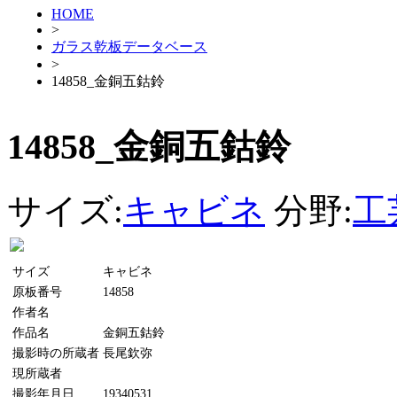
HOME
>
ガラス乾板データベース
>
14858_金銅五鈷鈴
14858_金銅五鈷鈴
サイズ:
キャビネ
分野:
工
サイズ
キャビネ
原板番号
14858
作者名
作品名
金銅五鈷鈴
撮影時の所蔵者
長尾欽弥
現所蔵者
撮影年月日
19340531