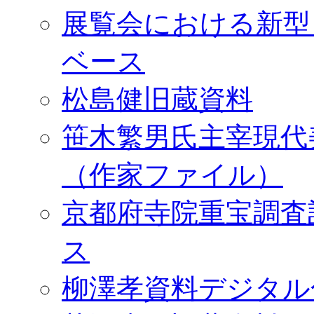
展覧会における新型
ベース
松島健旧蔵資料
笹木繁男氏主宰現代
（作家ファイル）
京都府寺院重宝調査
ス
柳澤孝資料デジタル