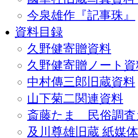
今泉雄作『記事珠』
資料目録
久野健寄贈資料
久野健寄贈ノート資
中村傳三郎旧蔵資料
山下菊二関連資料
斎藤たま 民俗調査
及川尊雄旧蔵 紙媒