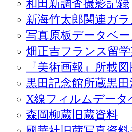
和田新調査撮影記録
新海竹太郎関連ガラ
写真原板データベー
畑正吉フランス留学
『美術画報』所載図
黒田記念館所蔵黒田
X線フィルムデータ
森岡柳蔵旧蔵資料
國華社旧蔵写真資料