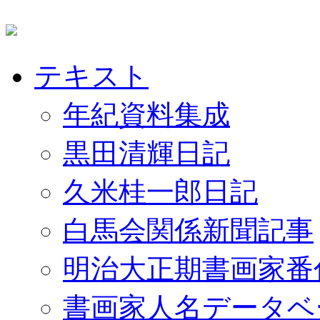
テキスト
年紀資料集成
黒田清輝日記
久米桂一郎日記
白馬会関係新聞記事
明治大正期書画家番
書画家人名データベ