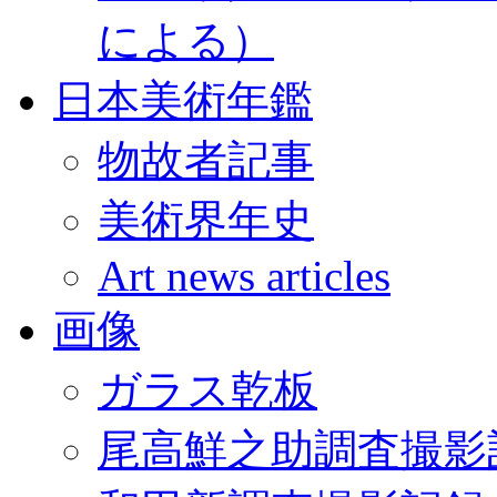
による）
日本美術年鑑
物故者記事
美術界年史
Art news articles
画像
ガラス乾板
尾高鮮之助調査撮影