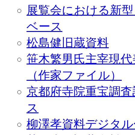
展覧会における新型
ベース
松島健旧蔵資料
笹木繁男氏主宰現代
（作家ファイル）
京都府寺院重宝調査
ス
柳澤孝資料デジタル