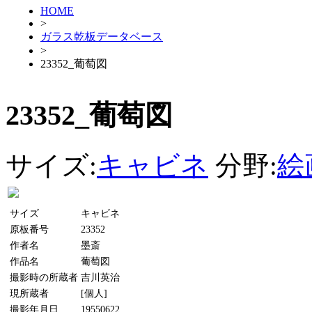
HOME
>
ガラス乾板データベース
>
23352_葡萄図
23352_葡萄図
サイズ:
キャビネ
分野:
絵
サイズ
キャビネ
原板番号
23352
作者名
墨斎
作品名
葡萄図
撮影時の所蔵者
吉川英治
現所蔵者
[個人]
撮影年月日
19550622