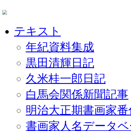
テキスト
年紀資料集成
黒田清輝日記
久米桂一郎日記
白馬会関係新聞記事
明治大正期書画家番
書画家人名データベ