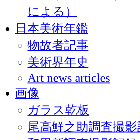
による）
日本美術年鑑
物故者記事
美術界年史
Art news articles
画像
ガラス乾板
尾高鮮之助調査撮影