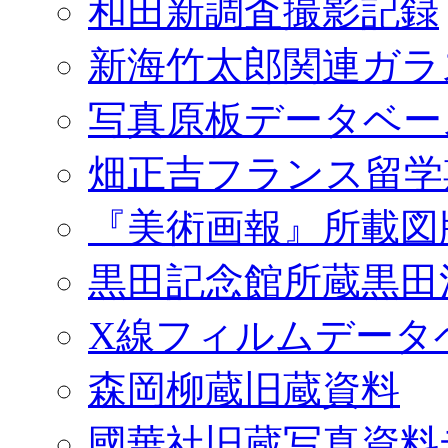
和田新調査撮影記録
新海竹太郎関連ガラ
写真原板データベー
畑正吉フランス留学
『美術画報』所載図
黒田記念館所蔵黒田
X線フィルムデータ
森岡柳蔵旧蔵資料
國華社旧蔵写真資料