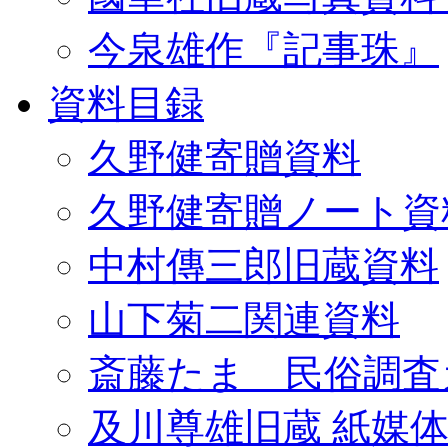
今泉雄作『記事珠』
資料目録
久野健寄贈資料
久野健寄贈ノート資
中村傳三郎旧蔵資料
山下菊二関連資料
斎藤たま 民俗調査
及川尊雄旧蔵 紙媒