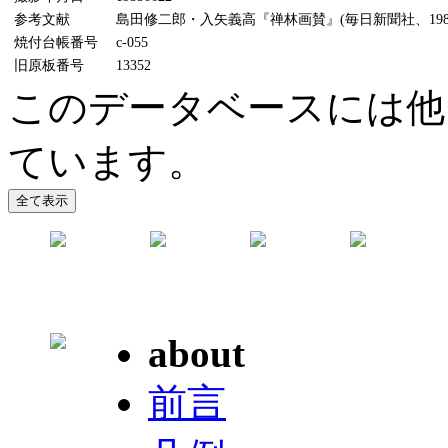
参考文献
島田修二郎・入矢義高『禅林画賛』(毎日新聞社、1987
焼付台帳番号
c-055
旧原板番号
13352
このデータベースには他
ています。
about
前言