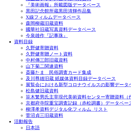
『美術画報』所載図版データベース
黒田記念館所蔵黒田清輝作品集
X線フィルムデータベース
森岡柳蔵旧蔵資料
國華社旧蔵写真資料データベース
今泉雄作『記事珠』
資料目録
久野健寄贈資料
久野健寄贈ノート資料
中村傳三郎旧蔵資料
山下菊二関連資料
斎藤たま 民俗調査カード集成
及川尊雄旧蔵 紙媒体資料目録データベース
展覧会における新型コロナウイルスの影響データ
松島健旧蔵資料
笹木繁男氏主宰現代美術資料センター寄贈資料（
京都府寺院重宝調査記録（赤松調書）データベー
柳澤孝資料デジタル化フィルム_リスト
菅沼貞三旧蔵資料
活動報告
日本語