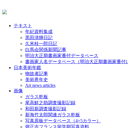
テキスト
年紀資料集成
黒田清輝日記
久米桂一郎日記
白馬会関係新聞記事
明治大正期書画家番付データベース
書画家人名データベース（明治大正期書画家番付
日本美術年鑑
物故者記事
美術界年史
Art news articles
画像
ガラス乾板
尾高鮮之助調査撮影記録
和田新調査撮影記録
新海竹太郎関連ガラス乾板
写真原板データベース（4×5カラー）
畑正吉フランス留学期写真資料