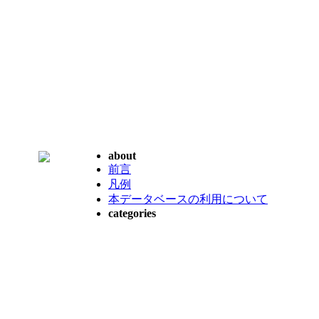
about
前言
凡例
本データベースの利用について
categories