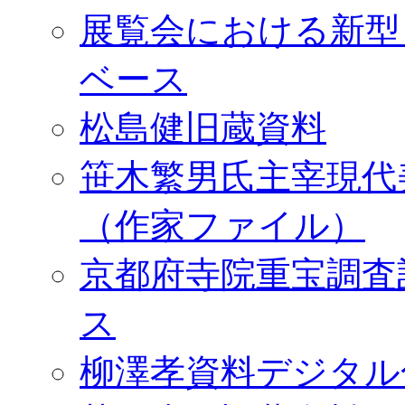
展覧会における新型
ベース
松島健旧蔵資料
笹木繁男氏主宰現代
（作家ファイル）
京都府寺院重宝調査
ス
柳澤孝資料デジタル