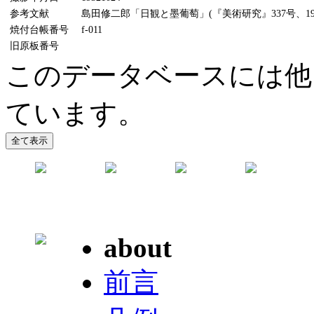
参考文献
島田修二郎「日観と墨葡萄」(『美術研究』337号、198
焼付台帳番号
f-011
旧原板番号
このデータベースには他
ています。
about
前言