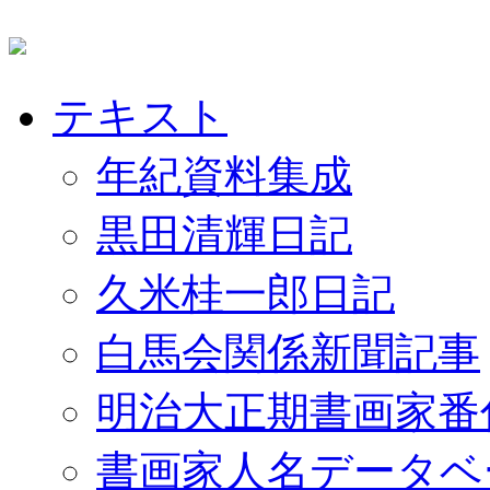
テキスト
年紀資料集成
黒田清輝日記
久米桂一郎日記
白馬会関係新聞記事
明治大正期書画家番
書画家人名データベ