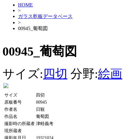
HOME
>
ガラス乾板データベース
>
00945_葡萄図
00945_葡萄図
サイズ:
四切
分野:
絵画
サイズ
四切
原板番号
00945
作者名
日観
作品名
葡萄図
撮影時の所蔵者
津軽義考
現所蔵者
撮影年月日
19321024