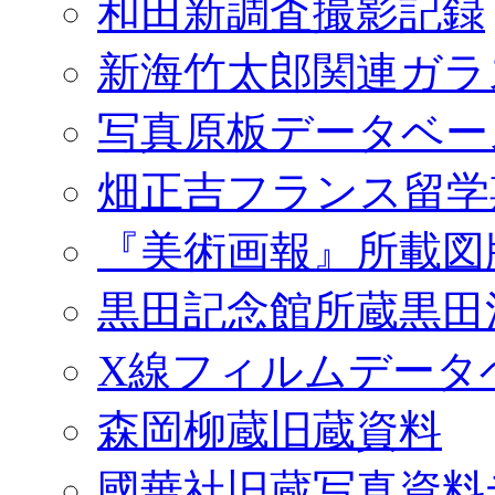
和田新調査撮影記録
新海竹太郎関連ガラ
写真原板データベー
畑正吉フランス留学
『美術画報』所載図
黒田記念館所蔵黒田
X線フィルムデータ
森岡柳蔵旧蔵資料
國華社旧蔵写真資料