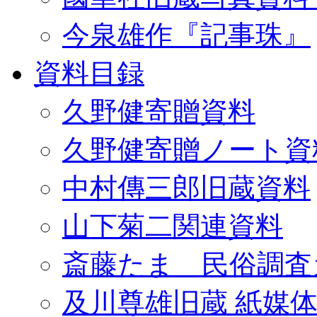
今泉雄作『記事珠』
資料目録
久野健寄贈資料
久野健寄贈ノート資
中村傳三郎旧蔵資料
山下菊二関連資料
斎藤たま 民俗調査
及川尊雄旧蔵 紙媒