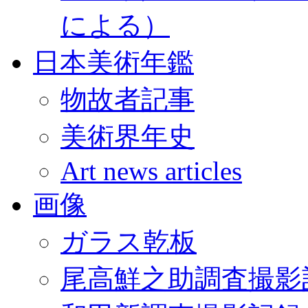
による）
日本美術年鑑
物故者記事
美術界年史
Art news articles
画像
ガラス乾板
尾高鮮之助調査撮影