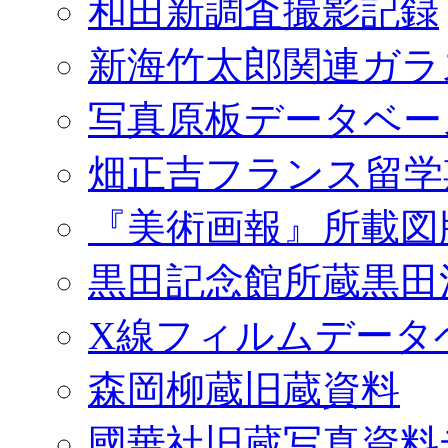
和田新調査撮影記録
新海竹太郎関連ガラ
写真原板データベー
畑正吉フランス留学
『美術画報』所載図
黒田記念館所蔵黒田
X線フィルムデータ
森岡柳蔵旧蔵資料
國華社旧蔵写真資料