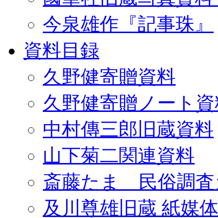
今泉雄作『記事珠』
資料目録
久野健寄贈資料
久野健寄贈ノート資
中村傳三郎旧蔵資料
山下菊二関連資料
斎藤たま 民俗調査
及川尊雄旧蔵 紙媒