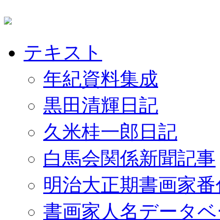
テキスト
年紀資料集成
黒田清輝日記
久米桂一郎日記
白馬会関係新聞記事
明治大正期書画家番
書画家人名データベ