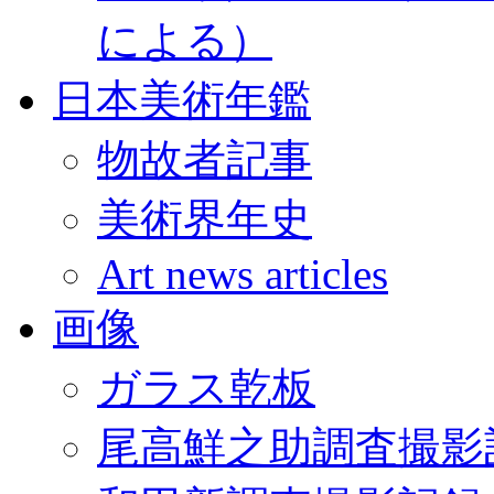
による）
日本美術年鑑
物故者記事
美術界年史
Art news articles
画像
ガラス乾板
尾高鮮之助調査撮影