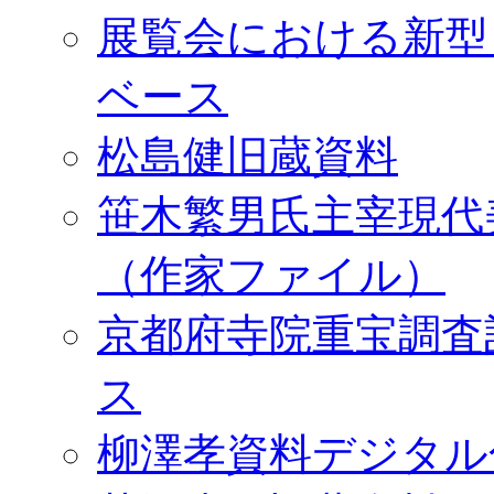
展覧会における新型
ベース
松島健旧蔵資料
笹木繁男氏主宰現代
（作家ファイル）
京都府寺院重宝調査
ス
柳澤孝資料デジタル