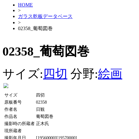
HOME
>
ガラス乾板データベース
>
02358_葡萄図巻
02358_葡萄図巻
サイズ:
四切
分野:
絵画
サイズ
四切
原板番号
02358
作者名
日観
作品名
葡萄図巻
撮影時の所蔵者
正木氏
現所蔵者
撮影年月日
[19560000][19570000]