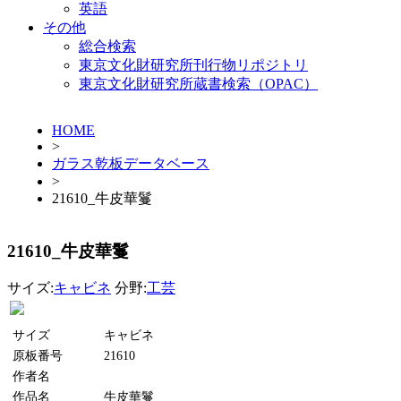
英語
その他
総合検索
東京文化財研究所刊行物リポジトリ
東京文化財研究所蔵書検索（OPAC）
HOME
>
ガラス乾板データベース
>
21610_牛皮華鬘
21610_牛皮華鬘
サイズ:
キャビネ
分野:
工芸
サイズ
キャビネ
原板番号
21610
作者名
作品名
牛皮華鬘