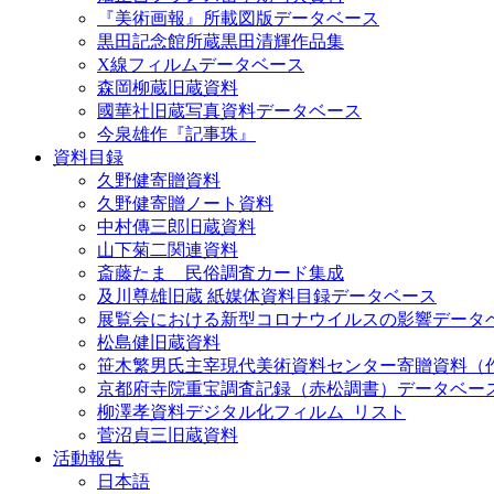
『美術画報』所載図版データベース
黒田記念館所蔵黒田清輝作品集
X線フィルムデータベース
森岡柳蔵旧蔵資料
國華社旧蔵写真資料データベース
今泉雄作『記事珠』
資料目録
久野健寄贈資料
久野健寄贈ノート資料
中村傳三郎旧蔵資料
山下菊二関連資料
斎藤たま 民俗調査カード集成
及川尊雄旧蔵 紙媒体資料目録データベース
展覧会における新型コロナウイルスの影響データ
松島健旧蔵資料
笹木繁男氏主宰現代美術資料センター寄贈資料（
京都府寺院重宝調査記録（赤松調書）データベー
柳澤孝資料デジタル化フィルム_リスト
菅沼貞三旧蔵資料
活動報告
日本語