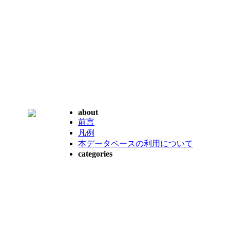
about
前言
凡例
本データベースの利用について
categories