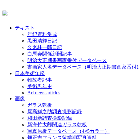
テキスト
年紀資料集成
黒田清輝日記
久米桂一郎日記
白馬会関係新聞記事
明治大正期書画家番付データベース
書画家人名データベース（明治大正期書画家番付
日本美術年鑑
物故者記事
美術界年史
Art news articles
画像
ガラス乾板
尾高鮮之助調査撮影記録
和田新調査撮影記録
新海竹太郎関連ガラス乾板
写真原板データベース（4×5カラー）
畑正吉フランス留学期写真資料