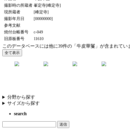
撮影時の所蔵者
峯定寺[峰定寺]
現所蔵者
[峰定寺]
撮影年月日
[00000000]
参考文献
焼付台帳番号
c-049
旧原板番号
11610
このデータベースには他に39件の「牛皮華鬘」が含まれてい
分野から探す
サイズから探す
search