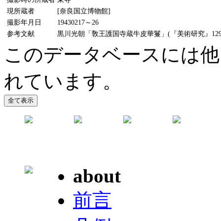
現所蔵者
[奈良国立博物館]
撮影年月日
19430217～26
参考文献
黒川光朝「敎王護国寺蔵牛皮華鬘」(『美術研究』129号
このデータベースには他
れています。
about
前言