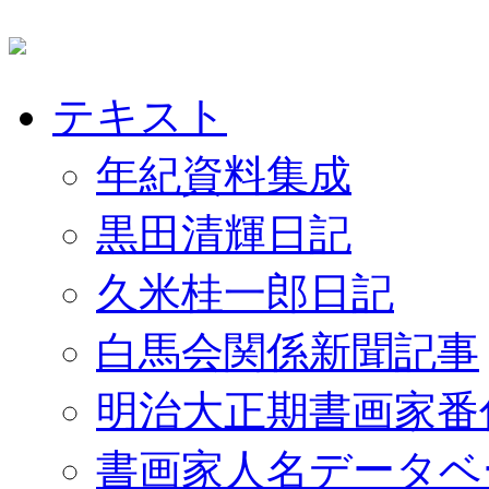
テキスト
年紀資料集成
黒田清輝日記
久米桂一郎日記
白馬会関係新聞記事
明治大正期書画家番
書画家人名データベ