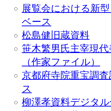
展覧会における新型
ベース
松島健旧蔵資料
笹木繁男氏主宰現代
（作家ファイル）
京都府寺院重宝調査
ス
柳澤孝資料デジタル