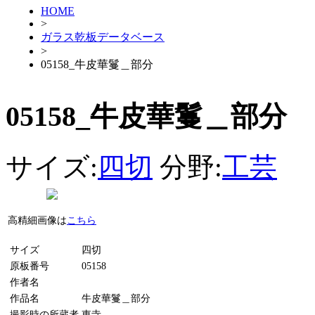
HOME
>
ガラス乾板データベース
>
05158_牛皮華鬘＿部分
05158_牛皮華鬘＿部分
サイズ:
四切
分野:
工芸
高精細画像は
こちら
サイズ
四切
原板番号
05158
作者名
作品名
牛皮華鬘＿部分
撮影時の所蔵者
東寺