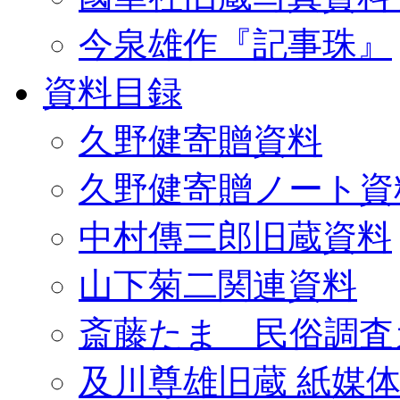
今泉雄作『記事珠』
資料目録
久野健寄贈資料
久野健寄贈ノート資
中村傳三郎旧蔵資料
山下菊二関連資料
斎藤たま 民俗調査
及川尊雄旧蔵 紙媒