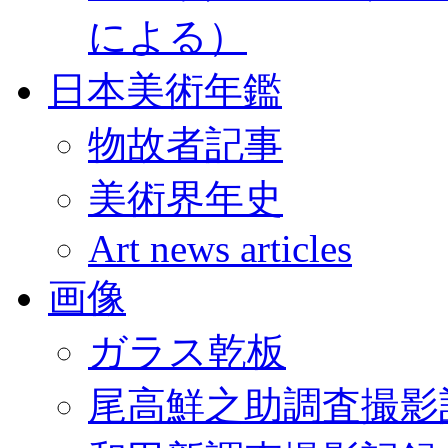
による）
日本美術年鑑
物故者記事
美術界年史
Art news articles
画像
ガラス乾板
尾高鮮之助調査撮影