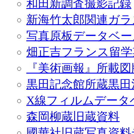
和田新調査撮影記録
新海竹太郎関連ガラ
写真原板データベー
畑正吉フランス留学
『美術画報』所載図
黒田記念館所蔵黒田
X線フィルムデータ
森岡柳蔵旧蔵資料
國華社旧蔵写真資料