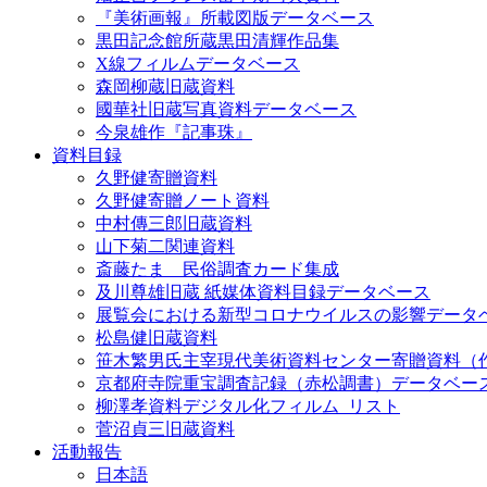
『美術画報』所載図版データベース
黒田記念館所蔵黒田清輝作品集
X線フィルムデータベース
森岡柳蔵旧蔵資料
國華社旧蔵写真資料データベース
今泉雄作『記事珠』
資料目録
久野健寄贈資料
久野健寄贈ノート資料
中村傳三郎旧蔵資料
山下菊二関連資料
斎藤たま 民俗調査カード集成
及川尊雄旧蔵 紙媒体資料目録データベース
展覧会における新型コロナウイルスの影響データ
松島健旧蔵資料
笹木繁男氏主宰現代美術資料センター寄贈資料（
京都府寺院重宝調査記録（赤松調書）データベー
柳澤孝資料デジタル化フィルム_リスト
菅沼貞三旧蔵資料
活動報告
日本語