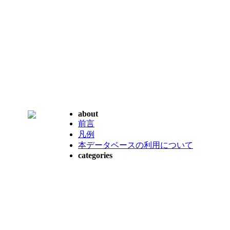
about
前言
凡例
本データベースの利用について
categories