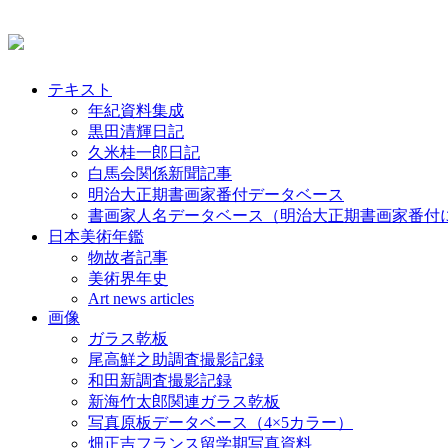
テキスト
年紀資料集成
黒田清輝日記
久米桂一郎日記
白馬会関係新聞記事
明治大正期書画家番付データベース
書画家人名データベース（明治大正期書画家番付
日本美術年鑑
物故者記事
美術界年史
Art news articles
画像
ガラス乾板
尾高鮮之助調査撮影記録
和田新調査撮影記録
新海竹太郎関連ガラス乾板
写真原板データベース（4×5カラー）
畑正吉フランス留学期写真資料