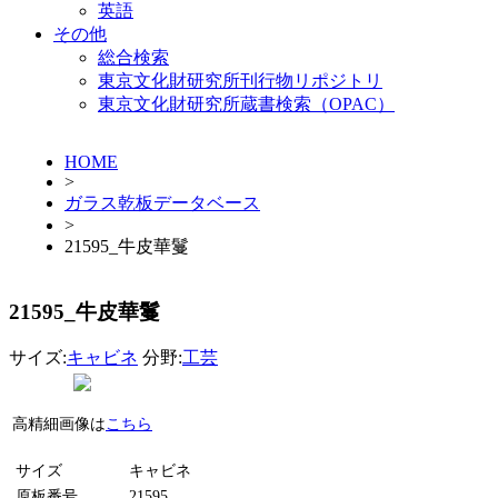
英語
その他
総合検索
東京文化財研究所刊行物リポジトリ
東京文化財研究所蔵書検索（OPAC）
HOME
>
ガラス乾板データベース
>
21595_牛皮華鬘
21595_牛皮華鬘
サイズ:
キャビネ
分野:
工芸
高精細画像は
こちら
サイズ
キャビネ
原板番号
21595