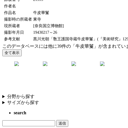
作者名
作品名
牛皮華鬘
撮影時の所蔵者
東寺
現所蔵者
[奈良国立博物館]
撮影年月日
19430217～26
参考文献
黒川光朝「敎王護国寺蔵牛皮華鬘」(『美術研究』129号
このデータベースには他に39件の「牛皮華鬘」が含まれてい
分野から探す
サイズから探す
search