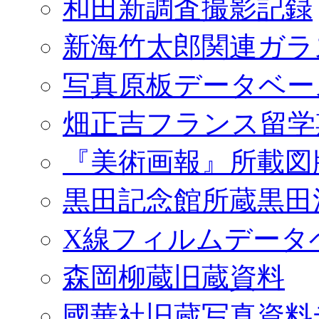
和田新調査撮影記録
新海竹太郎関連ガラ
写真原板データベー
畑正吉フランス留学
『美術画報』所載図
黒田記念館所蔵黒田
X線フィルムデータ
森岡柳蔵旧蔵資料
國華社旧蔵写真資料