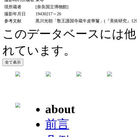
現所蔵者
[奈良国立博物館]
撮影年月日
19430217～26
参考文献
黒川光朝「敎王護国寺蔵牛皮華鬘」(『美術研究』129号
このデータベースには他
れています。
about
前言