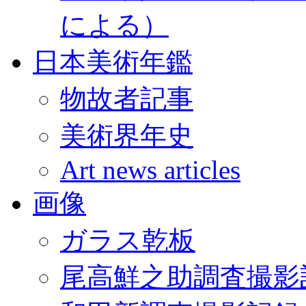
による）
日本美術年鑑
物故者記事
美術界年史
Art news articles
画像
ガラス乾板
尾高鮮之助調査撮影