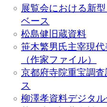
展覧会における新型
ベース
松島健旧蔵資料
笹木繁男氏主宰現代
（作家ファイル）
京都府寺院重宝調査
ス
柳澤孝資料デジタル