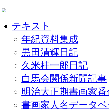
テキスト
年紀資料集成
黒田清輝日記
久米桂一郎日記
白馬会関係新聞記事
明治大正期書画家番
書画家人名データベ