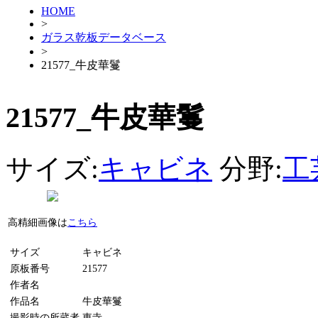
HOME
>
ガラス乾板データベース
>
21577_牛皮華鬘
21577_牛皮華鬘
サイズ:
キャビネ
分野:
工
高精細画像は
こちら
サイズ
キャビネ
原板番号
21577
作者名
作品名
牛皮華鬘
撮影時の所蔵者
東寺