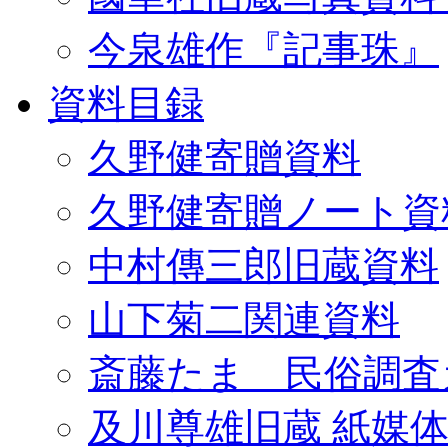
今泉雄作『記事珠』
資料目録
久野健寄贈資料
久野健寄贈ノート資
中村傳三郎旧蔵資料
山下菊二関連資料
斎藤たま 民俗調査
及川尊雄旧蔵 紙媒