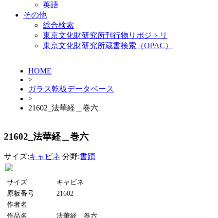
英語
その他
総合検索
東京文化財研究所刊行物リポジトリ
東京文化財研究所蔵書検索（OPAC）
HOME
>
ガラス乾板データベース
>
21602_法華経＿巻六
21602_法華経＿巻六
サイズ:
キャビネ
分野:
書蹟
サイズ
キャビネ
原板番号
21602
作者名
作品名
法華経＿巻六