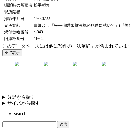
撮影時の所蔵者
松平頼寿
現所蔵者
撮影年月日
19430722
参考文献
白畑よし「松平伯爵家蔵法華経見返に就いて」(『美術研究
焼付台帳番号
c-049
旧原板番号
11602
このデータベースには他に79件の「法華経」が含まれていま
分野から探す
サイズから探す
search