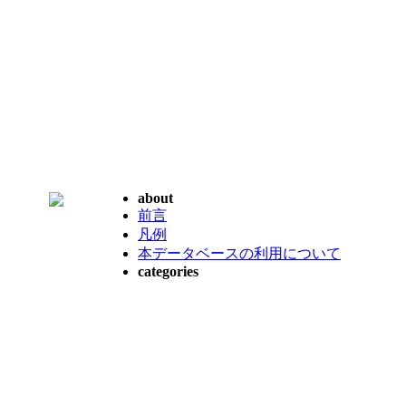
about
前言
凡例
本データベースの利用について
categories