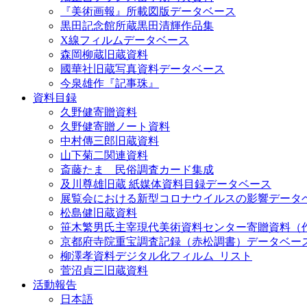
『美術画報』所載図版データベース
黒田記念館所蔵黒田清輝作品集
X線フィルムデータベース
森岡柳蔵旧蔵資料
國華社旧蔵写真資料データベース
今泉雄作『記事珠』
資料目録
久野健寄贈資料
久野健寄贈ノート資料
中村傳三郎旧蔵資料
山下菊二関連資料
斎藤たま 民俗調査カード集成
及川尊雄旧蔵 紙媒体資料目録データベース
展覧会における新型コロナウイルスの影響データ
松島健旧蔵資料
笹木繁男氏主宰現代美術資料センター寄贈資料（
京都府寺院重宝調査記録（赤松調書）データベー
柳澤孝資料デジタル化フィルム_リスト
菅沼貞三旧蔵資料
活動報告
日本語