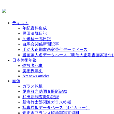
テキスト
年紀資料集成
黒田清輝日記
久米桂一郎日記
白馬会関係新聞記事
明治大正期書画家番付データベース
書画家人名データベース（明治大正期書画家番付
日本美術年鑑
物故者記事
美術界年史
Art news articles
画像
ガラス乾板
尾高鮮之助調査撮影記録
和田新調査撮影記録
新海竹太郎関連ガラス乾板
写真原板データベース（4×5カラー）
畑正吉フランス留学期写真資料